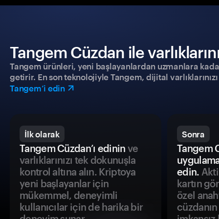
Tangem Cüzdan ile varlıklarınız
Tangem ürünleri, yeni başlayanlardan uzmanlara kadar h
getirir. En son teknolojiyle Tangem, dijital varlıklarını
Tangem’i edin
İlk olarak
Sonra
Tangem Cüzdan’ı edinin
ve
Tangem C
varlıklarınızı tek dokunuşla
uygulama
kontrol altına alın. Kriptoya
edin.
Akti
yeni başlayanlar için
kartın gö
mükemmel, deneyimli
özel anah
kullanıcılar için de harika bir
cüzdanın 
deneyim sunar.
imkansız h