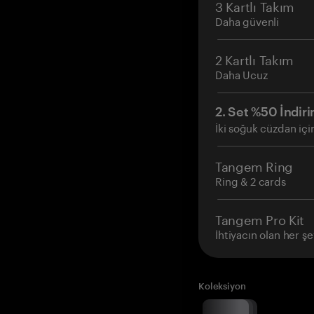
3 Kartlı Takım
Daha güvenli
2 Kartlı Takım
Daha Ucuz
2. Set %50 İndiri
İki soğuk cüzdan içi
Tangem Ring
Ring & 2 cards
Tangem Pro Kit
İhtiyacın olan her şe
Koleksiyon