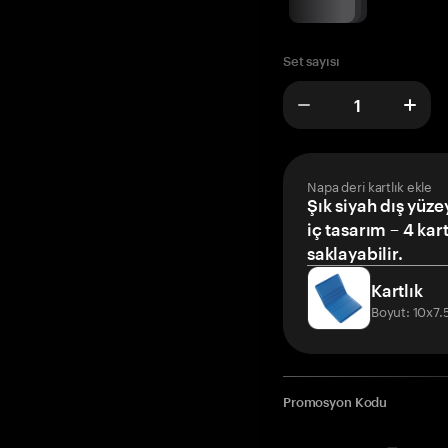
Set sayısı
Napa deri kartlık ekle
Şık siyah dış yüze
iç tasarım – 4 kar
saklayabilir.
Kartlık
Boyut: 10x7
Promosyon Kodu