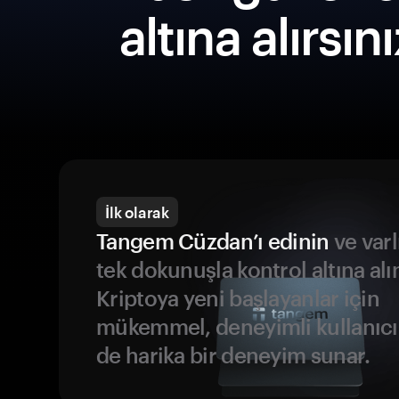
altına alırsın
İlk olarak
Tangem Cüzdan’ı edinin
ve varl
tek dokunuşla kontrol altına alı
Kriptoya yeni başlayanlar için
mükemmel, deneyimli kullanıcıl
de harika bir deneyim sunar.