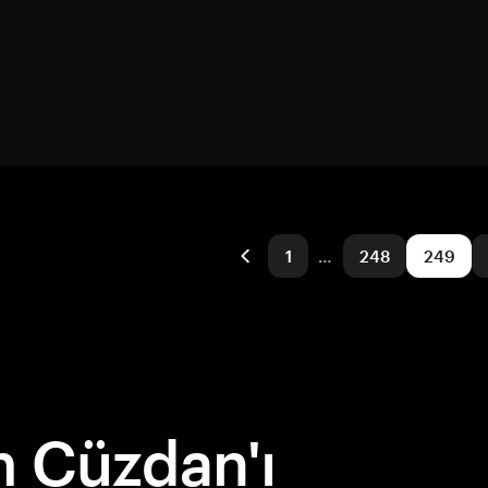
1
…
248
249
 Cüzdan'ı