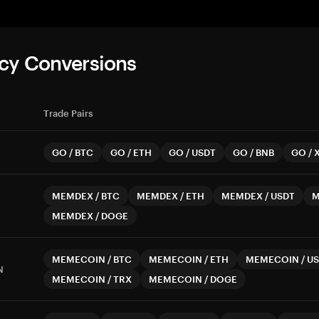
cy Conversions
Trade Pairs
GO
/
BTC
GO
/
ETH
GO
/
USDT
GO
/
BNB
GO
/
MEMDEX
/
BTC
MEMDEX
/
ETH
MEMDEX
/
USDT
M
MEMDEX
/
DOGE
MEMECOIN
/
BTC
MEMECOIN
/
ETH
MEMECOIN
/
US
N
MEMECOIN
/
TRX
MEMECOIN
/
DOGE