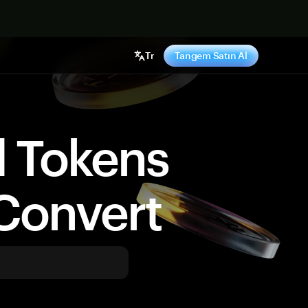
ş yap
Tr
Tangem Satın Al
d Tokens
Convert