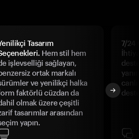
Yenilikçi Tasarım
7/24 
Seçenekleri.
Hem stil hem
İhtiya
de işlevselliği sağlayan,
deste
benzersiz ortak markalı
yanın
sürümler ve yenilikçi halka
canlı
form faktörlü cüzdan da
deste
dahil olmak üzere çeşitli
zarif tasarımlar arasından
seçim yapın.