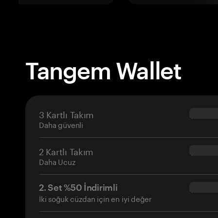
Tangem Wallet
3 Kartlı Takım
$69.90
Daha güvenli
2 Kartlı Takım
$54.90
Daha Ucuz
2. Set %50 İndirimli
$34.95
İki soğuk cüzdan için en iyi değer