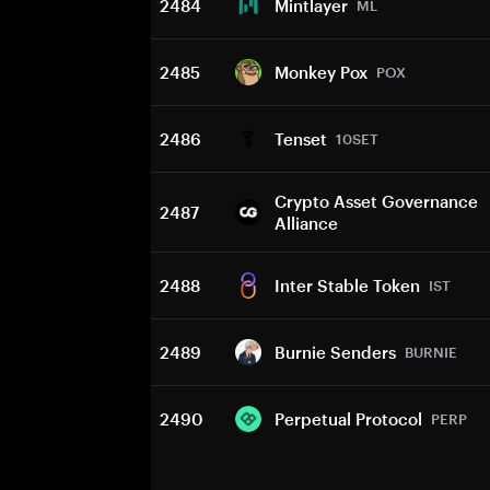
2484
Mintlayer
ML
2485
Monkey Pox
POX
2486
Tenset
10SET
Crypto Asset Governance
2487
Alliance
2488
Inter Stable Token
IST
2489
Burnie Senders
BURNIE
2490
Perpetual Protocol
PERP