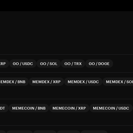
XRP
GO
/
USDC
GO
/
SOL
GO
/
TRX
GO
/
DOGE
EMDEX
/
BNB
MEMDEX
/
XRP
MEMDEX
/
USDC
MEMDEX
/
SO
DT
MEMECOIN
/
BNB
MEMECOIN
/
XRP
MEMECOIN
/
USDC