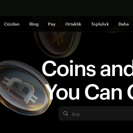
Şimdi alışveri
Cüzdan
Ring
Pay
Ortaklık
Topluluk
Daha
Coins an
You Can 
Ara