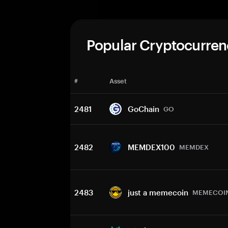
Popular Cryptocurren
#
Asset
2481
GoChain
GO
2482
MEMDEX100
MEMDEX
2483
just a memecoin
MEMECOI