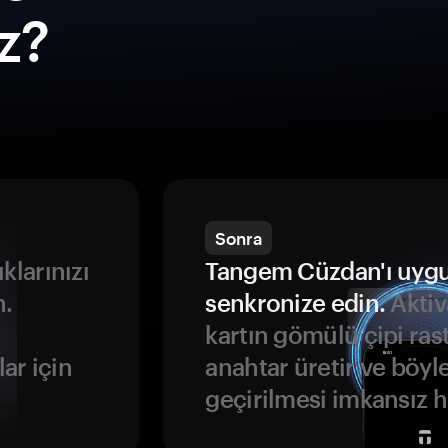
ız?
Sonra
ıklarınızı
Tangem Cüzdan'ı uyg
n.
senkronize edin.
Aktiv
kartın gömülü çipi rast
ar için
anahtar üretir ve böyl
geçirilmesi imkansız ha