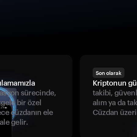
Son olarak
ulamamızla
Kriptonun gü
asyon sürecinde,
takibi, güven
gele bir özel
alım ya da ta
ece cüzdanın ele
Cüzdan üzeri
le gelir.