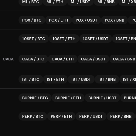
ML
/
BTC
ML
/
ETH
ML
/
USDT
ML
/
BNB
ML
/
X
POX
/
BTC
POX
/
ETH
POX
/
USDT
POX
/
BNB
P
10SET
/
BTC
10SET
/
ETH
10SET
/
USDT
10SET
/
B
CAGA
CAGA
/
BTC
CAGA
/
ETH
CAGA
/
USDT
CAGA
/
BNB
IST
/
BTC
IST
/
ETH
IST
/
USDT
IST
/
BNB
IST
/
X
BURNIE
/
BTC
BURNIE
/
ETH
BURNIE
/
USDT
BURNI
PERP
/
BTC
PERP
/
ETH
PERP
/
USDT
PERP
/
BNB