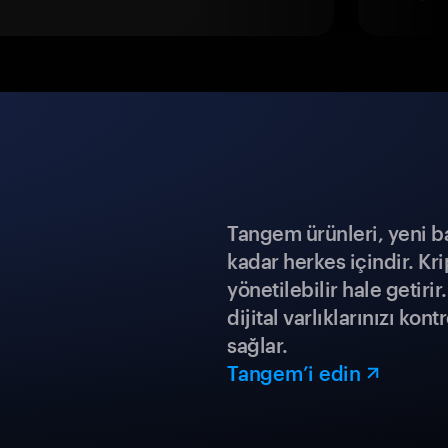
Tangem ürünleri, yeni b
kadar herkes içindir. Kr
yönetilebilir hale getiri
dijital varlıklarınızı ko
sağlar.
Tangem’i edin