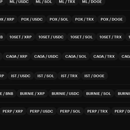
RP
ML
/
USDC
ML
/
SOL
ML
/
TRX
ML
/
DOGE
OX
/
XRP
POX
/
USDC
POX
/
SOL
POX
/
TRX
POX
/
DOGE
NB
10SET
/
XRP
10SET
/
USDC
10SET
/
SOL
10SET
/
TRX
CAGA
/
XRP
CAGA
/
USDC
CAGA
/
SOL
CAGA
/
TRX
CAG
RP
IST
/
USDC
IST
/
SOL
IST
/
TRX
IST
/
DOGE
E
/
BNB
BURNIE
/
XRP
BURNIE
/
USDC
BURNIE
/
SOL
BURNI
PERP
/
XRP
PERP
/
USDC
PERP
/
SOL
PERP
/
TRX
PERP
/