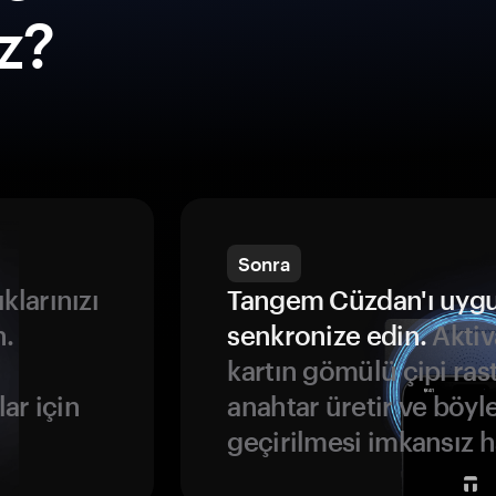
ız?
Sonra
ıklarınızı
Tangem Cüzdan'ı uyg
n.
senkronize edin.
Aktiv
kartın gömülü çipi rast
ar için
anahtar üretir ve böyl
geçirilmesi imkansız ha