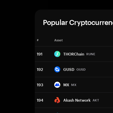
Popular Cryptocurren
#
Asset
191
THORChain
RUNE
192
GUSD
GUSD
193
MX
MX
194
Akash Network
AKT