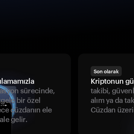
Son olarak
ulamamızla
Kriptonun gü
asyon sürecinde,
takibi, güven
gele bir özel
alım ya da ta
ece cüzdanın ele
Cüzdan üzeri
le gelir.