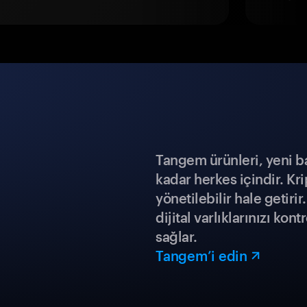
Tangem ürünleri, yeni b
kadar herkes içindir. Kr
yönetilebilir hale getiri
dijital varlıklarınızı ko
sağlar.
Tangem’i edin