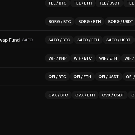
TEL
/
BTC
TEL
/
ETH
TEL
/
USDT
TEL
BORG
/
BTC
BORG
/
ETH
BORG
/
USDT
Swap Fund
SAFO
SAFO
/
BTC
SAFO
/
ETH
SAFO
/
USDT
WIF
/
PHP
WIF
/
BTC
WIF
/
ETH
WIF
/
QFI
/
BTC
QFI
/
ETH
QFI
/
USDT
QFI
CVX
/
BTC
CVX
/
ETH
CVX
/
USDT
C