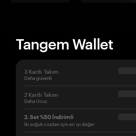
Tangem Wallet
3 Kartlı Takım
$69.90
Daha güvenli
2 Kartlı Takım
$54.90
Daha Ucuz
2. Set %50 İndirimli
$34.95
İki soğuk cüzdan için en iyi değer