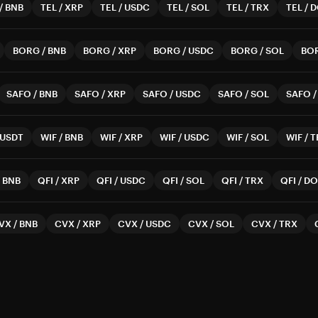
/
BNB
TEL
/
XRP
TEL
/
USDC
TEL
/
SOL
TEL
/
TRX
TEL
/
D
BORG
/
BNB
BORG
/
XRP
BORG
/
USDC
BORG
/
SOL
BO
SAFO
/
BNB
SAFO
/
XRP
SAFO
/
USDC
SAFO
/
SOL
SAFO
USDT
WIF
/
BNB
WIF
/
XRP
WIF
/
USDC
WIF
/
SOL
WIF
/
T
/
BNB
QFI
/
XRP
QFI
/
USDC
QFI
/
SOL
QFI
/
TRX
QFI
/
DO
VX
/
BNB
CVX
/
XRP
CVX
/
USDC
CVX
/
SOL
CVX
/
TRX