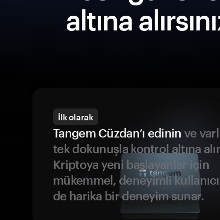
altına alırsın
İlk olarak
Tangem Cüzdan’ı edinin
ve varl
tek dokunuşla kontrol altına alı
Kriptoya yeni başlayanlar için
mükemmel, deneyimli kullanıcıl
de harika bir deneyim sunar.