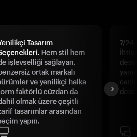
Yenilikçi Tasarım
7/24 
Seçenekleri.
Hem stil hem
İhtiya
de işlevselliği sağlayan,
deste
benzersiz ortak markalı
yanın
sürümler ve yenilikçi halka
canlı
form faktörlü cüzdan da
deste
dahil olmak üzere çeşitli
zarif tasarımlar arasından
seçim yapın.