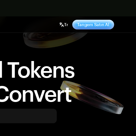
ş yap
Tr
Tangem Satın Al
d Tokens
Convert