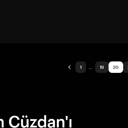
1
…
19
20
 Cüzdan'ı