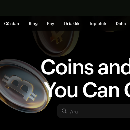
Şimdi alışveri
Cüzdan
Ring
Pay
Ortaklık
Topluluk
Daha
Coins an
You Can 
Ara