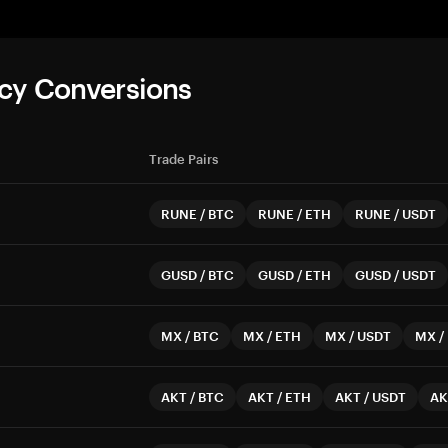
cy Conversions
Trade Pairs
RUNE
/
BTC
RUNE
/
ETH
RUNE
/
USDT
GUSD
/
BTC
GUSD
/
ETH
GUSD
/
USDT
MX
/
BTC
MX
/
ETH
MX
/
USDT
MX
/
AKT
/
BTC
AKT
/
ETH
AKT
/
USDT
AK