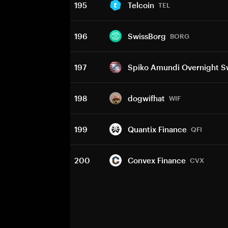
195
Telcoin
TEL
196
SwissBorg
BORG
197
Spiko Amundi Overnight 
198
dogwifhat
WIF
199
Quantix Finance
QFI
200
Convex Finance
CVX