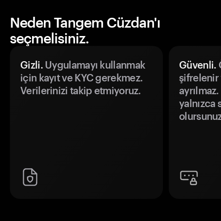
Neden Tangem Cüzdan'ı
seçmelisiniz.
Gizli.
Uygulamayı kullanmak
Güvenli.
Ö
için kayıt ve KYC gerekmez.
şifrelenir
Verilerinizi takip etmiyoruz.
ayrılmaz.
yalnızca s
olursunuz