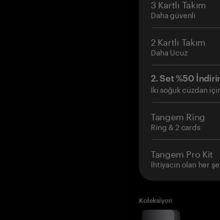
3 Kartlı Takım
Daha güvenli
2 Kartlı Takım
Daha Ucuz
2. Set %50 İndiri
İki soğuk cüzdan içi
Tangem Ring
Ring & 2 cards
Tangem Pro Kit
İhtiyacın olan her şe
Koleksiyon