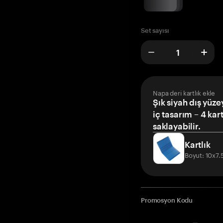
Set sayısı
Napa deri kartlık ekle
Şık siyah dış yüze
iç tasarım – 4 kar
saklayabilir.
Kartlık
Boyut: 10x7
Promosyon Kodu