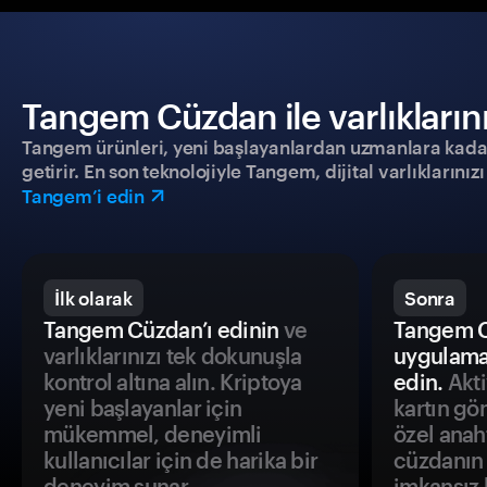
Tangem Cüzdan ile varlıklarınız
Tangem ürünleri, yeni başlayanlardan uzmanlara kadar h
getirir. En son teknolojiyle Tangem, dijital varlıklarını
Tangem’i edin
İlk olarak
Sonra
Tangem Cüzdan’ı edinin
ve
Tangem C
varlıklarınızı tek dokunuşla
uygulama
kontrol altına alın. Kriptoya
edin.
Akti
yeni başlayanlar için
kartın gö
mükemmel, deneyimli
özel anah
kullanıcılar için de harika bir
cüzdanın 
deneyim sunar.
imkansız h