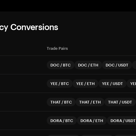
cy Conversions
Trade Pairs
DOC
/
BTC
DOC
/
ETH
DOC
/
USDT
YEE
/
BTC
YEE
/
ETH
YEE
/
USDT
YE
THAT
/
BTC
THAT
/
ETH
THAT
/
USDT
DORA
/
BTC
DORA
/
ETH
DORA
/
USDT