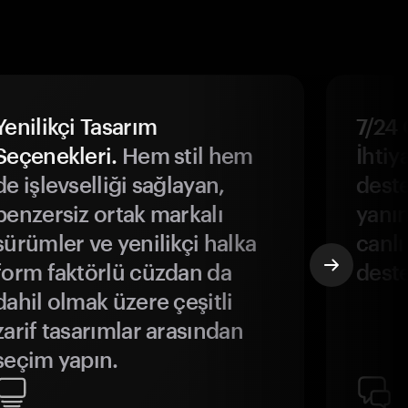
Yenilikçi Tasarım
7/24 
Seçenekleri.
Hem stil hem
İhtiya
de işlevselliği sağlayan,
deste
benzersiz ortak markalı
yanın
sürümler ve yenilikçi halka
canlı
form faktörlü cüzdan da
deste
dahil olmak üzere çeşitli
zarif tasarımlar arasından
seçim yapın.