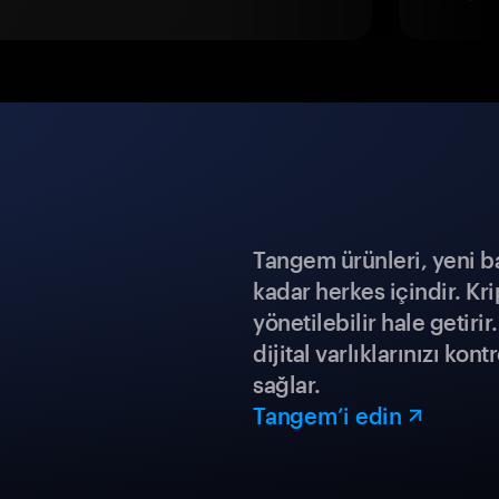
Tangem ürünleri, yeni b
kadar herkes içindir. Kr
yönetilebilir hale getiri
dijital varlıklarınızı ko
sağlar.
Tangem’i edin