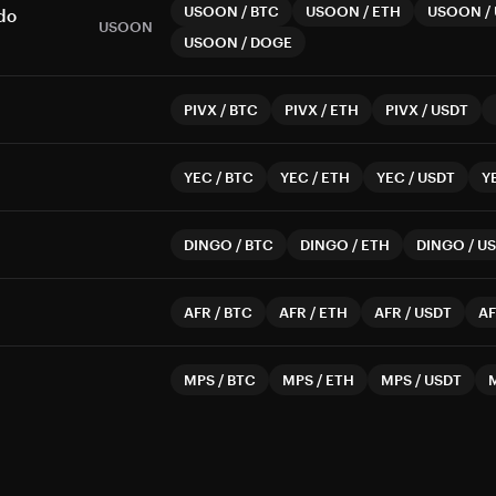
USOON
/
BTC
USOON
/
ETH
USOON
/
do
USOON
USOON
/
DOGE
PIVX
/
BTC
PIVX
/
ETH
PIVX
/
USDT
YEC
/
BTC
YEC
/
ETH
YEC
/
USDT
Y
DINGO
/
BTC
DINGO
/
ETH
DINGO
/
US
AFR
/
BTC
AFR
/
ETH
AFR
/
USDT
A
MPS
/
BTC
MPS
/
ETH
MPS
/
USDT