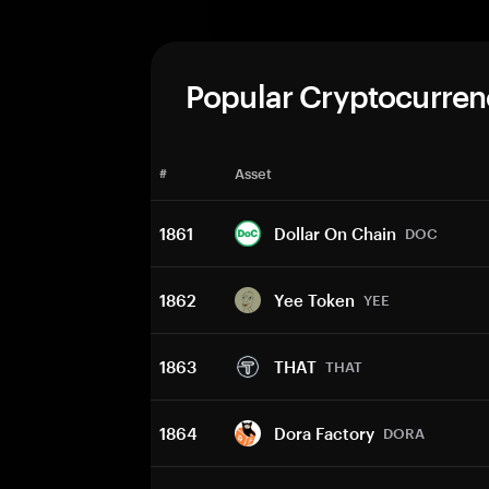
Popular Cryptocurren
#
Asset
1861
Dollar On Chain
DOC
1862
Yee Token
YEE
1863
THAT
THAT
1864
Dora Factory
DORA