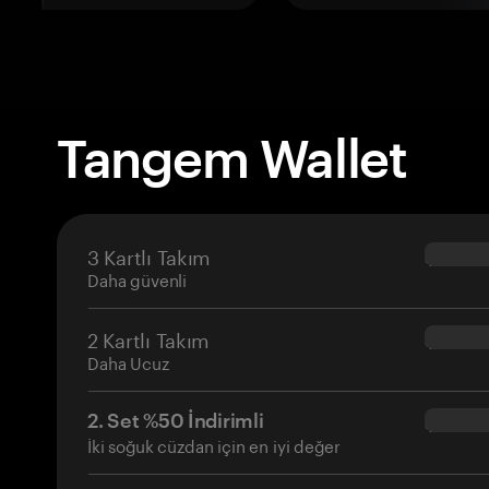
Tangem Wallet
3 Kartlı Takım
$69.90
Daha güvenli
2 Kartlı Takım
$54.90
Daha Ucuz
2. Set %50 İndirimli
$34.95
İki soğuk cüzdan için en iyi değer