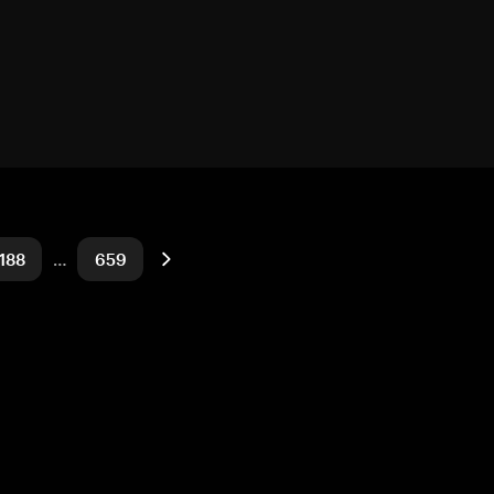
188
…
659