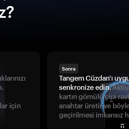
ız?
Sonra
ıklarınızı
Tangem Cüzdan'ı uyg
n.
senkronize edin.
Aktiv
kartın gömülü çipi rast
ar için
anahtar üretir ve böyl
geçirilmesi imkansız ha