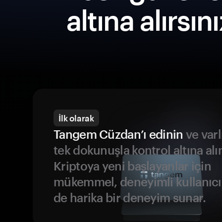
altına alırsın
İlk olarak
Tangem Cüzdan’ı edinin
ve varl
tek dokunuşla kontrol altına alı
Kriptoya yeni başlayanlar için
mükemmel, deneyimli kullanıcıl
de harika bir deneyim sunar.