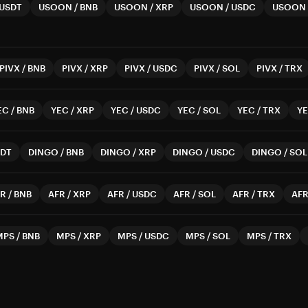
USDT
USOON
/
BNB
USOON
/
XRP
USOON
/
USDC
USOON
PIVX
/
BNB
PIVX
/
XRP
PIVX
/
USDC
PIVX
/
SOL
PIVX
/
TRX
EC
/
BNB
YEC
/
XRP
YEC
/
USDC
YEC
/
SOL
YEC
/
TRX
Y
DT
DINGO
/
BNB
DINGO
/
XRP
DINGO
/
USDC
DINGO
/
SOL
FR
/
BNB
AFR
/
XRP
AFR
/
USDC
AFR
/
SOL
AFR
/
TRX
AF
MPS
/
BNB
MPS
/
XRP
MPS
/
USDC
MPS
/
SOL
MPS
/
TRX