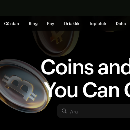
Şimdi alışveri
Cüzdan
Ring
Pay
Ortaklık
Topluluk
Daha
Coins an
You Can 
Ara