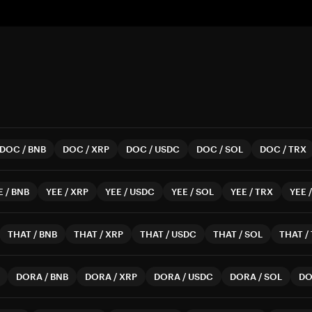
DOC
/
BNB
DOC
/
XRP
DOC
/
USDC
DOC
/
SOL
DOC
/
TRX
E
/
BNB
YEE
/
XRP
YEE
/
USDC
YEE
/
SOL
YEE
/
TRX
YEE
THAT
/
BNB
THAT
/
XRP
THAT
/
USDC
THAT
/
SOL
THAT
/
DORA
/
BNB
DORA
/
XRP
DORA
/
USDC
DORA
/
SOL
DO