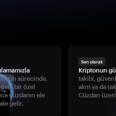
Son olarak
ulamamızla
Kriptonun gü
asyon sürecinde,
takibi, güven
gele bir özel
alım ya da ta
ece cüzdanın ele
Cüzdan üzeri
le gelir.