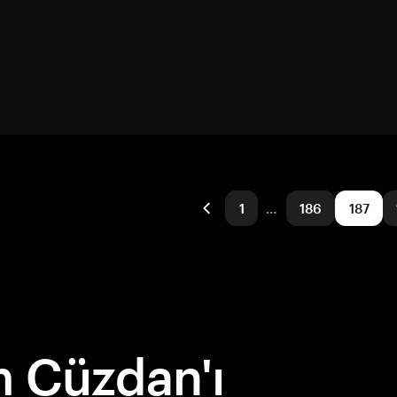
1
…
186
187
 Cüzdan'ı