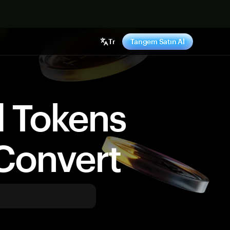
ş yap
Tr
Tangem Satın Al
d Tokens
Convert