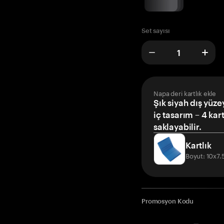
Set sayısı
Napa deri kartlık ekle
Şık siyah dış yüze
iç tasarım – 4 kar
saklayabilir.
Kartlık
Boyut: 10x7
Promosyon Kodu