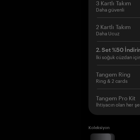
3 Kartlı Takım
Daha güvenli
2 Kartlı Takım
Daha Ucuz
2. Set %50 İndiri
İki soğuk cüzdan içi
Tangem Ring
Ring & 2 cards
Tangem Pro Kit
İhtiyacın olan her şe
Koleksiyon