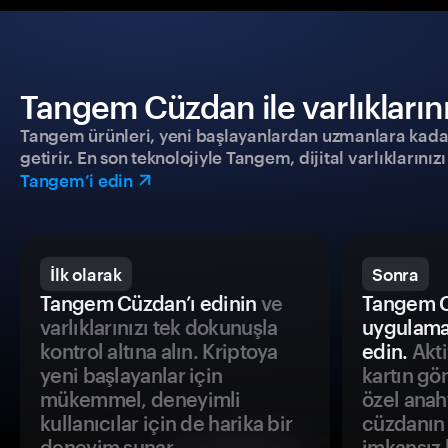
Tangem Cüzdan ile varlıklarınız
Tangem ürünleri, yeni başlayanlardan uzmanlara kadar h
getirir. En son teknolojiyle Tangem, dijital varlıklarını
Tangem’i edin
İlk olarak
Sonra
Tangem Cüzdan’ı edinin
ve
Tangem C
varlıklarınızı tek dokunuşla
uygulama
kontrol altına alın. Kriptoya
edin.
Akti
yeni başlayanlar için
kartın gö
mükemmel, deneyimli
özel anah
kullanıcılar için de harika bir
cüzdanın 
deneyim sunar.
imkansız h