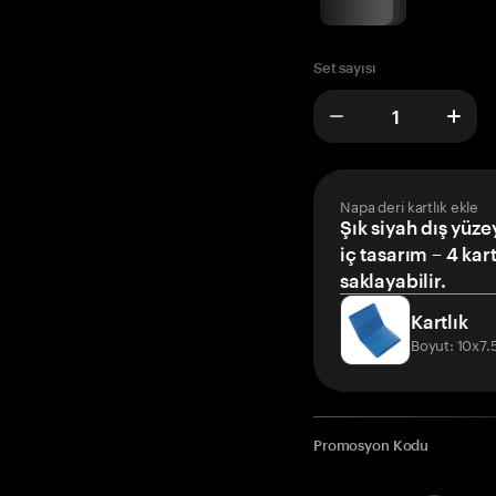
Set sayısı
Napa deri kartlık ekle
Şık siyah dış yüze
iç tasarım – 4 kar
saklayabilir.
Kartlık
Boyut: 10x7
Promosyon Kodu