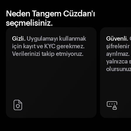
Neden Tangem Cüzdan'ı
seçmelisiniz.
Gizli.
Uygulamayı kullanmak
Güvenli.
Ö
için kayıt ve KYC gerekmez.
şifrelenir
Verilerinizi takip etmiyoruz.
ayrılmaz.
yalnızca s
olursunuz