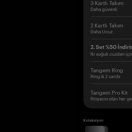
3 Kartlı Takım
Daha güvenli
2 Kartlı Takım
Daha Ucuz
2. Set %50 İndiri
İki soğuk cüzdan içi
Tangem Ring
Ring & 2 cards
Tangem Pro Kit
İhtiyacın olan her şe
Koleksiyon