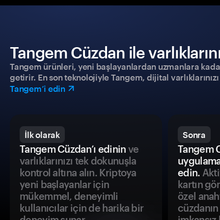
Tangem Cüzdan ile varlıklarınız
Tangem ürünleri, yeni başlayanlardan uzmanlara kadar h
getirir. En son teknolojiyle Tangem, dijital varlıklarını
Tangem’i edin
İlk olarak
Sonra
Tangem Cüzdan’ı edinin
ve
Tangem C
varlıklarınızı tek dokunuşla
uygulama
kontrol altına alın. Kriptoya
edin.
Akti
yeni başlayanlar için
kartın gö
mükemmel, deneyimli
özel anah
kullanıcılar için de harika bir
cüzdanın 
deneyim sunar.
imkansız h