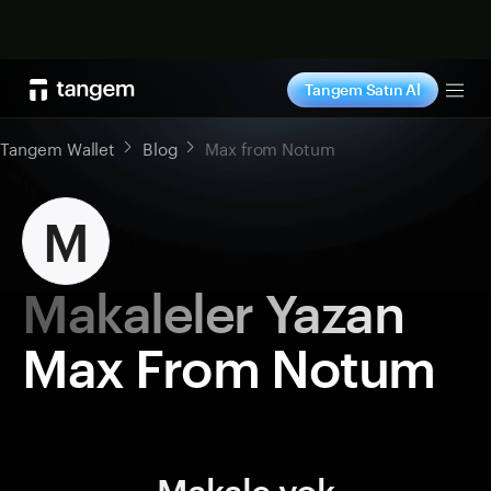
Şimdi alışveriş yap
Tangem Satın Al
Tog
Tangem Wallet
Blog
Max from Notum
M
Makaleler Yazan
Max From Notum