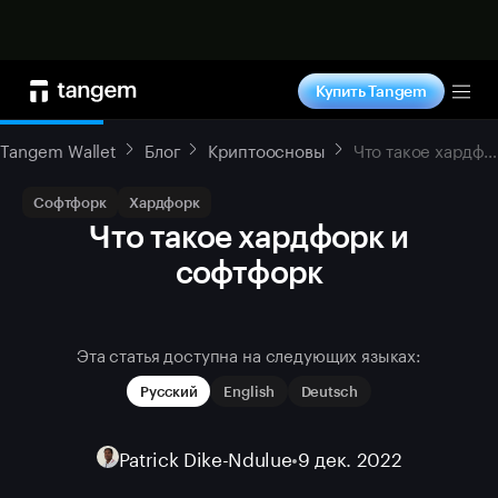
Купить сейчас
Купить Tangem
Tog
Tangem Wallet
Блог
Криптоосновы
Что такое хардфорк и софтфорк
Софтфорк
Хардфорк
Что такое хардфорк и
софтфорк
Эта статья доступна на следующих языках:
Русский
English
Deutsch
Patrick Dike-Ndulue
•
9 дек. 2022