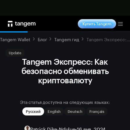
Купить сейчас
Купить Tangem
Tog
Tangem Wallet
Блог
Tangem гид
Tangem Экспресс: Как безопасно обменивать криптовалюту
Update
Tangem Экспресс: Как
безопасно обменивать
криптовалюту
Эта статья доступна на следующих языках:
Русский
English
Deutsch
Français
Patrick Dike-Ndulue
•
16 янв. 2024