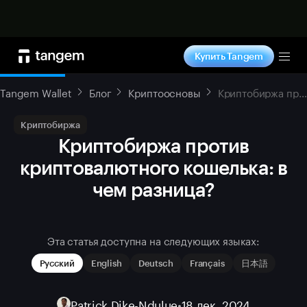
Купить сейчас
Купить Tangem
Tog
Tangem Wallet
Блог
Криптоосновы
Криптобиржа против криптовалютного кошелька: в чем разница?
Криптобиржа
Криптобиржа против
криптовалютного кошелька: в
чем разница?
Эта статья доступна на следующих языках:
Русский
English
Deutsch
Français
日本語
Patrick Dike-Ndulue
•
18 дек. 2024