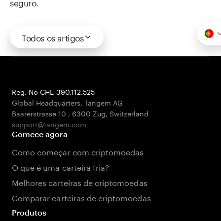
seguro.
Todos os artigos
Reg. No CHE-390.112.525
Global Headquarters, Tangem AG
Baarerstrasse 10
,
6300 Zug
,
Switzerland
support@tangem.com
Comece agora
Como começar com criptomoedas
O que é uma carteira fria?
Melhores carteiras de criptomoedas
Comparar carteiras de criptomoedas
Produtos