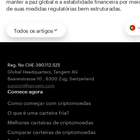
manter a paz global e a estabilidade financeira por mei
de suas medidas regulatórias bem estruturadas.
Todos os artigos
Reg. No CHE-390.112.525
Global Headquarters, Tangem AG
Baarerstrasse 10
,
6300 Zug
,
Switzerland
support@tangem.com
Comece agora
Como começar com criptomoedas
O que é uma carteira fria?
Melhores carteiras de criptomoedas
Comparar carteiras de criptomoedas