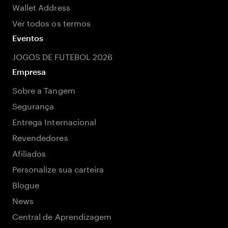
Wallet Address
Ver todos os termos
Eventos
JOGOS DE FUTEBOL 2026
Empresa
Sobre a Tangem
Segurança
Entrega Internacional
Revendedores
Afiliados
Personalize sua carteira
Blogue
News
Central de Aprendizagem