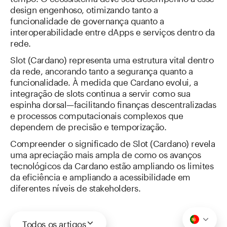
design engenhoso, otimizando tanto a
funcionalidade de governança quanto a
interoperabilidade entre dApps e serviços dentro da
rede.
Slot (Cardano) representa uma estrutura vital dentro
da rede, ancorando tanto a segurança quanto a
funcionalidade. À medida que Cardano evolui, a
integração de slots continua a servir como sua
espinha dorsal—facilitando finanças descentralizadas
e processos computacionais complexos que
dependem de precisão e temporização.
Compreender o significado de Slot (Cardano) revela
uma apreciação mais ampla de como os avanços
tecnológicos da Cardano estão ampliando os limites
da eficiência e ampliando a acessibilidade em
diferentes níveis de stakeholders.
Todos os artigos