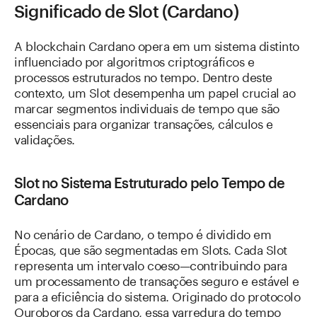
Significado de Slot (Cardano)
A blockchain Cardano opera em um sistema distinto
influenciado por algoritmos criptográficos e
processos estruturados no tempo. Dentro deste
contexto, um Slot desempenha um papel crucial ao
marcar segmentos individuais de tempo que são
essenciais para organizar transações, cálculos e
validações.
Slot no Sistema Estruturado pelo Tempo de
Cardano
No cenário de Cardano, o tempo é dividido em
Épocas, que são segmentadas em Slots. Cada Slot
representa um intervalo coeso—contribuindo para
um processamento de transações seguro e estável e
para a eficiência do sistema. Originado do protocolo
Ouroboros da Cardano, essa varredura do tempo