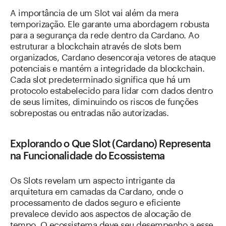
A importância de um Slot vai além da mera
temporização. Ele garante uma abordagem robusta
para a segurança da rede dentro da Cardano. Ao
estruturar a blockchain através de slots bem
organizados, Cardano desencoraja vetores de ataque
potenciais e mantém a integridade da blockchain.
Cada slot predeterminado significa que há um
protocolo estabelecido para lidar com dados dentro
de seus limites, diminuindo os riscos de funções
sobrepostas ou entradas não autorizadas.
Explorando o Que Slot (Cardano) Representa
na Funcionalidade do Ecossistema
Os Slots revelam um aspecto intrigante da
arquitetura em camadas da Cardano, onde o
processamento de dados seguro e eficiente
prevalece devido aos aspectos de alocação de
tempo. O ecossistema deve seu desempenho a esse