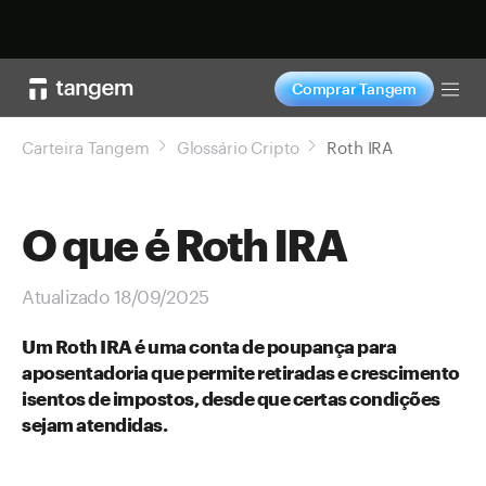
Comprar agora
Comprar Tangem
Tog
Carteira Tangem
Glossário Cripto
Roth IRA
O que é Roth IRA
Atualizado 18/09/2025
Um Roth IRA é uma conta de poupança para
aposentadoria que permite retiradas e crescimento
isentos de impostos, desde que certas condições
sejam atendidas.