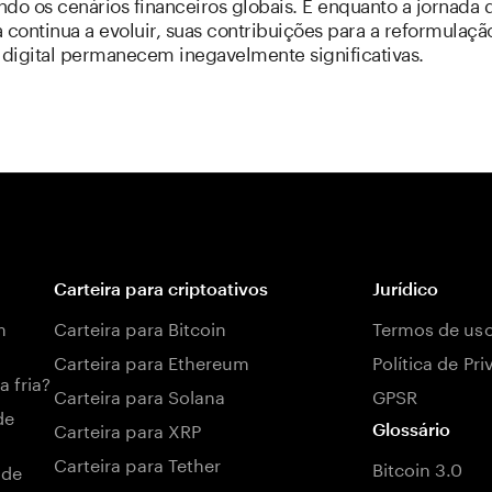
do os cenários financeiros globais. E enquanto a jornada 
 continua a evoluir, suas contribuições para a reformulaçã
digital permanecem inegavelmente significativas.
Carteira para criptoativos
Jurídico
m
Carteira para Bitcoin
Termos de us
Carteira para Ethereum
Política de Pr
a fria?
Carteira para Solana
GPSR
de
Carteira para XRP
Glossário
Carteira para Tether
Bitcoin 3.0
 de