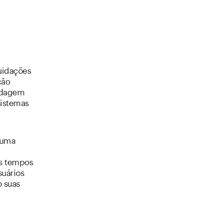
uidações
ção
ordagem
sistemas
 uma
os tempos
suários
 suas