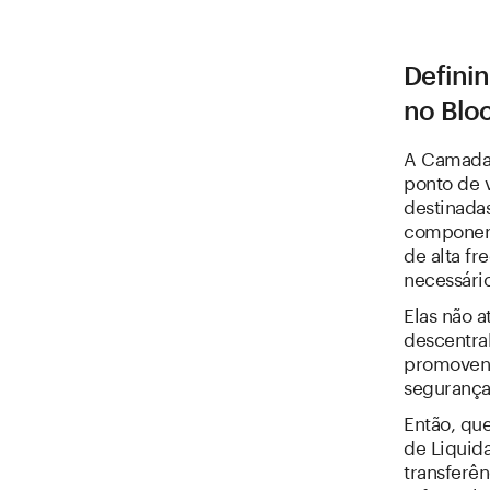
Defini
no Blo
A Camada 
ponto de v
destinada
component
de alta f
necessári
Elas não 
descentral
promovend
segurança 
Então, qu
de Liquid
transferên