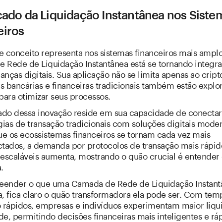
cado da Liquidação Instantânea nos Siste
eiros
e conceito representa nos sistemas financeiros mais ampl
 Rede de Liquidação Instantânea está se tornando integra
nanças digitais. Sua aplicação não se limita apenas ao cript
es bancárias e financeiras tradicionais também estão expl
para otimizar seus processos.
cado dessa inovação reside em sua capacidade de conectar
ias de transação tradicionais com soluções digitais moder
e os ecossistemas financeiros se tornam cada vez mais
ctados, a demanda por protocolos de transação mais rápid
 escaláveis aumenta, mostrando o quão crucial é entender
.
ender o que uma Camada de Rede de Liquidação Instant
a, fica claro o quão transformadora ela pode ser. Com tem
o rápidos, empresas e indivíduos experimentam maior liqu
ade, permitindo decisões financeiras mais inteligentes e rá