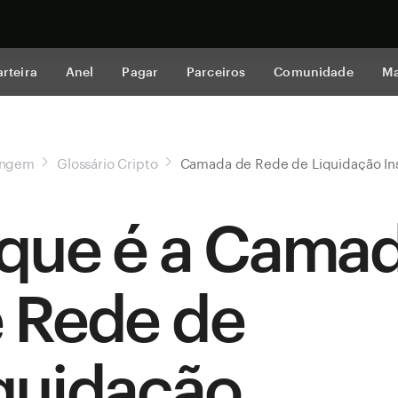
Comprar a
rteira
Anel
Pagar
Parceiros
Comunidade
Ma
angem
Glossário Cripto
Camada de Rede de Liquidação In
que é a Cama
 Rede de
quidação