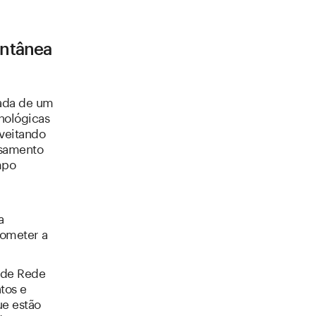
antânea
cada de um
nológicas
oveitando
ssamento
mpo
a
ometer a
 de Rede
tos e
ue estão