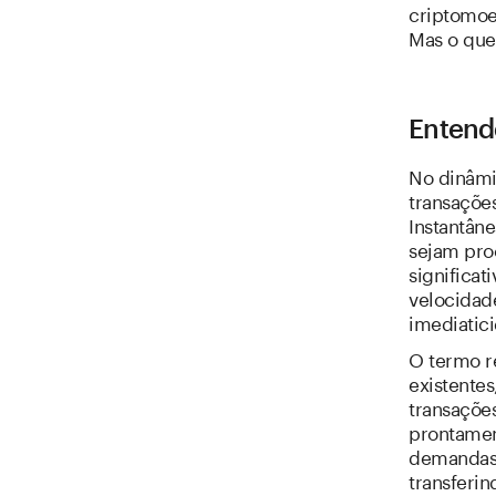
criptomoed
Mas o que
Entend
No dinâmi
transaçõe
Instantâne
sejam pro
significa
velocidad
imediatici
O termo r
existente
transações
prontament
demandas 
transferin