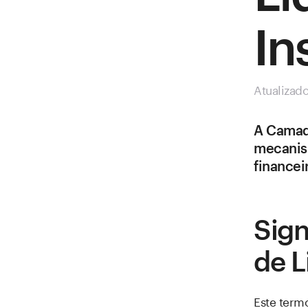
In
Atualizad
A Camada
mecanism
financei
Sign
de L
Este term