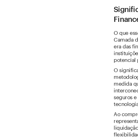
Signifi
Financ
O que ess
Camada de
era das fi
instituiçõ
potencial 
O signifi
metodolog
medida qu
intercone
seguros e
tecnologia
Ao compre
represent
liquidaçã
flexibilid