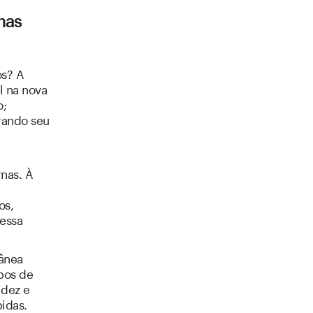
mas
os? A
l na nova
o;
orando seu
nas. À
os,
 essa
ânea
pos de
idez e
pidas.