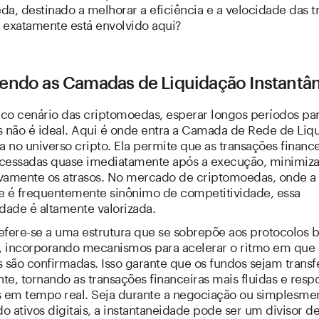
a, destinado a melhorar a eficiência e a velocidade das t
 exatamente está envolvido aqui?
endo as Camadas de Liquidação Instantâ
co cenário das criptomoedas, esperar longos períodos par
s não é ideal. Aqui é onde entra a Camada de Rede de Liq
a no universo cripto. Ela permite que as transações finance
cessadas quase imediatamente após a execução, minimiz
tivamente os atrasos. No mercado de criptomoedas, onde a
e é frequentemente sinônimo de competitividade, essa
dade é altamente valorizada.
efere-se a uma estrutura que se sobrepõe aos protocolos 
s, incorporando mecanismos para acelerar o ritmo em que 
 são confirmadas. Isso garante que os fundos sejam transf
e, tornando as transações financeiras mais fluidas e respo
em tempo real. Seja durante a negociação ou simplesme
do ativos digitais, a instantaneidade pode ser um divisor d