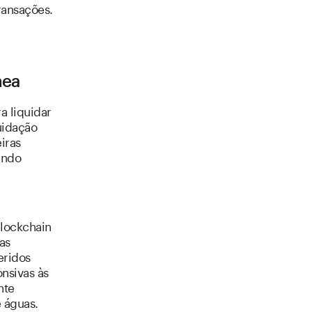
ransações.
nea
a liquidar
uidação
iras
ando
blockchain
as
eridos
nsivas às
nte
e águas.