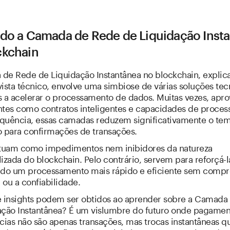
ndo a Camada de Rede de Liquidação Inst
ckchain
de Rede de Liquidação Instantânea no blockchain, expli
ista técnico, envolve uma simbiose de várias soluções tec
s a acelerar o processamento de dados. Muitas vezes, apr
es como contratos inteligentes e capacidades de proce
requência, essas camadas reduzem significativamente o te
o para confirmações de transações.
atuam como impedimentos nem inibidores da natureza
izada do blockchain. Pelo contrário, servem para reforçá-l
o um processamento mais rápido e eficiente sem compr
ou a confiabilidade.
e insights podem ser obtidos ao aprender sobre a Camada
ação Instantânea? É um vislumbre do futuro onde pagamen
cias não são apenas transações, mas trocas instantâneas q