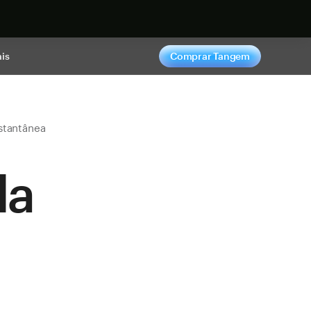
gora
is
Comprar Tangem
stantânea
da