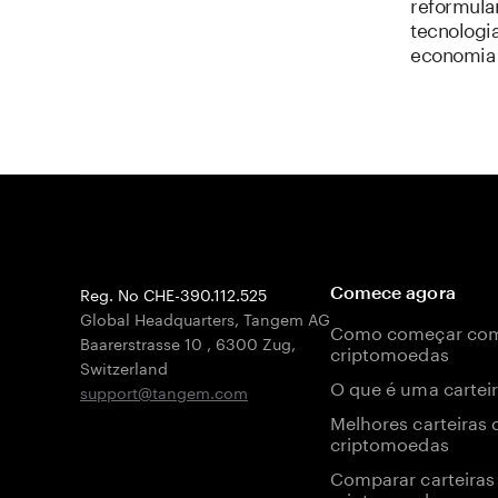
reformulan
tecnologia
economia 
Reg. No CHE-390.112.525
Comece agora
Global Headquarters, Tangem AG
Como começar co
Baarerstrasse 10
,
6300 Zug
,
criptomoedas
Switzerland
O que é uma carteir
support@tangem.com
Melhores carteiras 
criptomoedas
Comparar carteiras
criptomoedas