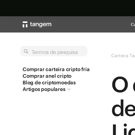
Ca
Termos de pesquisa
Carteira T
Comprar carteira cripto fria
O 
Comprar anel cripto
Blog de criptomoedas
Artigos populares
de
Li