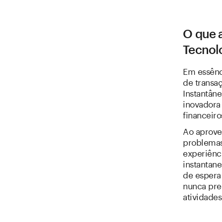
O que 
Tecnol
Em essênc
de transa
Instantân
inovadora
financeiro
Ao aprove
problemas
experiênci
instantane
de espera 
nunca pre
atividades