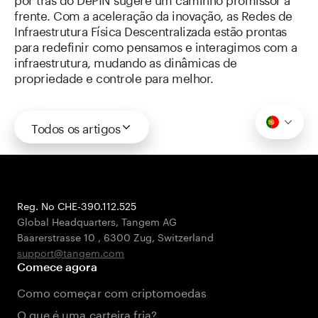
frente. Com a aceleração da inovação, as Redes de
Infraestrutura Física Descentralizada estão prontas
para redefinir como pensamos e interagimos com a
infraestrutura, mudando as dinâmicas de
propriedade e controle para melhor.
Todos os artigos
Reg. No CHE-390.112.525
Global Headquarters, Tangem AG
Baarerstrasse 10
,
6300 Zug
,
Switzerland
support@tangem.com
Comece agora
Como começar com criptomoedas
O que é uma carteira fria?