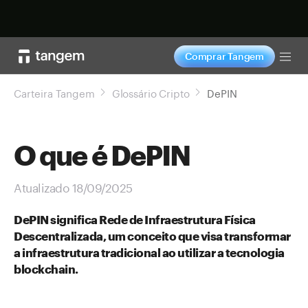
Comprar agora
Comprar Tangem
Tog
Carteira Tangem
Glossário Cripto
DePIN
O que é DePIN
Atualizado 18/09/2025
DePIN significa Rede de Infraestrutura Física
Descentralizada, um conceito que visa transformar
a infraestrutura tradicional ao utilizar a tecnologia
blockchain.