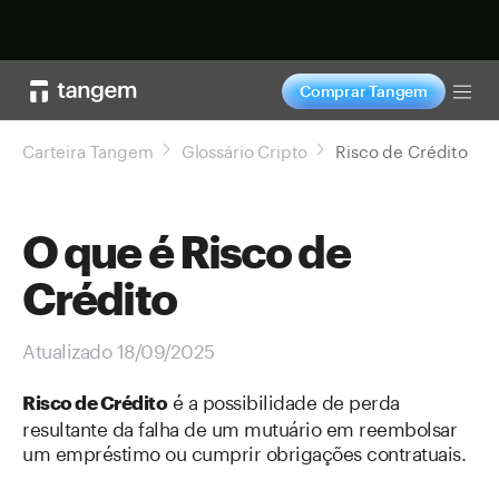
Comprar agora
Comprar Tangem
Tog
Carteira Tangem
Glossário Cripto
Risco de Crédito
O que é Risco de
Crédito
Atualizado 18/09/2025
é a possibilidade de perda
Risco de Crédito
resultante da falha de um mutuário em reembolsar
um empréstimo ou cumprir obrigações contratuais.