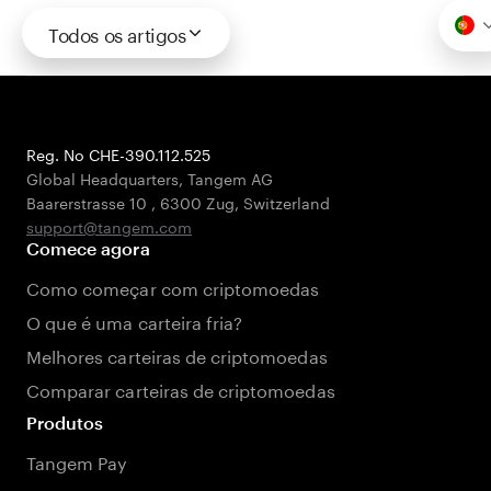
Todos os artigos
Reg. No CHE-390.112.525
Global Headquarters, Tangem AG
Baarerstrasse 10
,
6300 Zug
,
Switzerland
support@tangem.com
Comece agora
Como começar com criptomoedas
O que é uma carteira fria?
Melhores carteiras de criptomoedas
Comparar carteiras de criptomoedas
Produtos
Tangem Pay