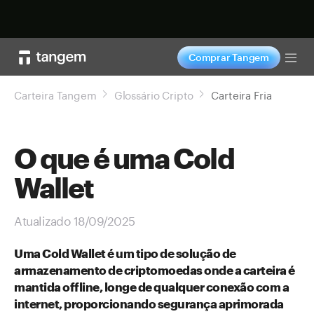
Comprar agora
Comprar Tangem
Tog
Carteira Tangem
Glossário Cripto
Carteira Fria
O que é uma Cold
Wallet
Atualizado 18/09/2025
Uma Cold Wallet é um tipo de solução de
armazenamento de criptomoedas onde a carteira é
mantida offline, longe de qualquer conexão com a
internet, proporcionando segurança aprimorada