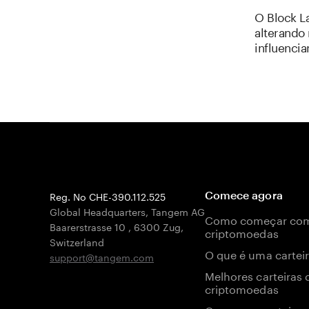
O Block L
alterando
influenci
Reg. No CHE-390.112.525
Comece agora
Global Headquarters, Tangem AG
Como começar co
Baarerstrasse 10
,
6300 Zug
,
criptomoedas
Switzerland
O que é uma carteir
support@tangem.com
Melhores carteiras 
criptomoedas