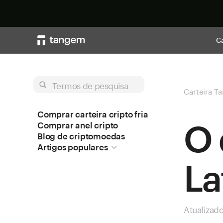
Ca
Termos de pesquisa
Carteira T
Comprar carteira cripto fria
O 
Comprar anel cripto
Blog de criptomoedas
Artigos populares
La
Atualizad