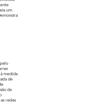
mente
neia um
 Demonstra
 pelo
ornar
e à medida
zada de
de
são da
o
 as redes