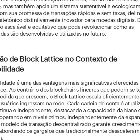
o, mas também apoia um sistema sustentável e ecologica
Com sua promessa de transações rápidas e sem taxas, deli
uitetônico distintivamente inovador para moedas digitais.
 escalável e equitativo que pode revolucionar como as
as são desenvolvidas e utilizadas no futuro.
ão de Block Lattice no Contexto de
ilidade
lidade é uma das vantagens mais significativas oferecidas
ice. Ao contrário dos blockchains lineares que podem se t
medida que crescem, o Block Lattice escala eficientement
usuários ingressam na rede. Cada cadeia de conta é atuali
tínua e independente, destacando a capacidade da Nano 
 operando em níveis ótimos, independentemente da expan
e modelo de transação descentralizado garante cresciment
 abordando os gargalos que tradicionalmente desaceleram
n.