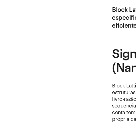
Block La
especif
eficient
Sign
(Na
Block Lat
estrutura
livro-razã
sequencia
conta tem 
própria ca