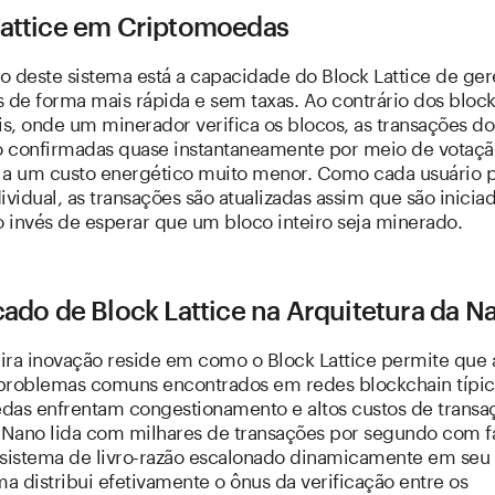
Lattice em Criptomoedas
o deste sistema está a capacidade do Block Lattice de ger
s de forma mais rápida e sem taxas. Ao contrário dos bloc
is, onde um minerador verifica os blocos, as transações do
ão confirmadas quase instantaneamente por meio de votaçã
 a um custo energético muito menor. Como cada usuário 
ividual, as transações são atualizadas assim que são inicia
o invés de esperar que um bloco inteiro seja minerado.
cado de Block Lattice na Arquitetura da N
ira inovação reside em como o Block Lattice permite que
problemas comuns encontrados em redes blockchain típic
das enfrentam congestionamento e altos custos de transa
a Nano lida com milhares de transações por segundo com fa
 sistema de livro-razão escalonado dinamicamente em seu 
ma distribui efetivamente o ônus da verificação entre os