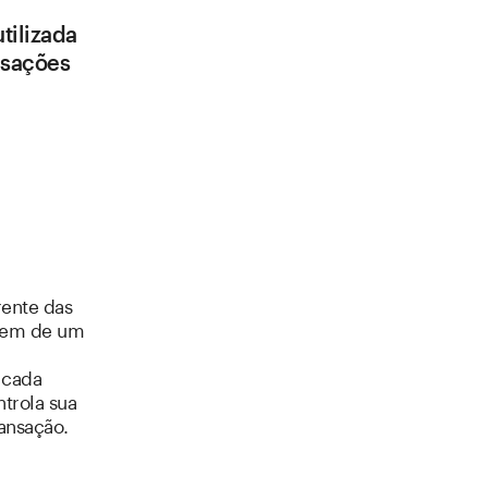
tilizada
nsações
rente das
ndem de um
 cada
ntrola sua
ansação.