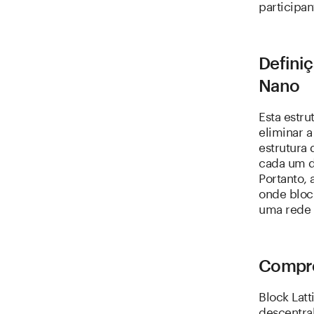
participan
Definiç
Nano
Esta estr
eliminar 
estrutura 
cada um do
Portanto,
onde bloc
uma rede 
Compre
Block Lat
descentral