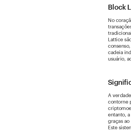
Block 
No coraçã
transaçõe
tradiciona
Lattice s
consenso,
cadeia ind
usuário, a
Signifi
A verdade
contorne 
criptomoe
entanto, 
graças ao
Este siste