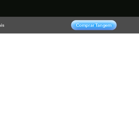
gora
is
Comprar Tangem