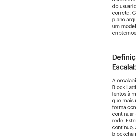
do usuári
correto. 
plano arq
um modelo
criptomoed
Definiç
Escalab
A escalabi
Block Latt
lentos à 
que mais 
forma con
continuar
rede. Est
contínuo,
blockchai