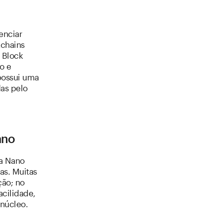
enciar
kchains
 Block
o e
possui uma
das pelo
ano
 a Nano
as. Muitas
ção; no
cilidade,
núcleo.