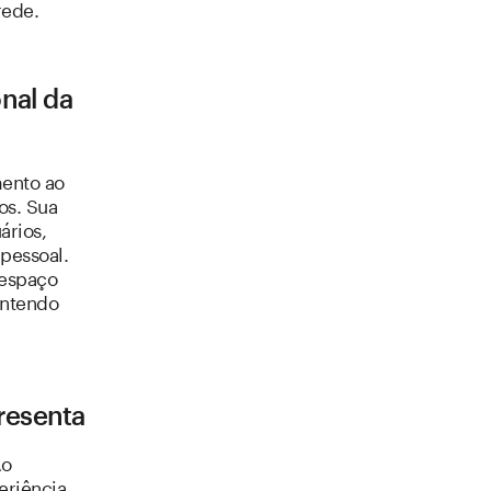
rede.
nal da
mento ao
os. Sua
ários,
 pessoal.
 espaço
antendo
resenta
Ao
eriência