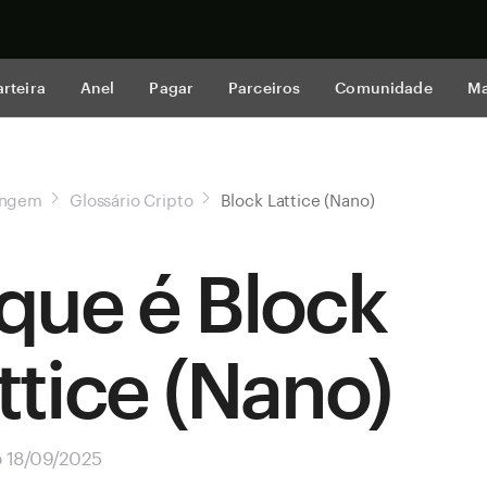
Comprar a
rteira
Anel
Pagar
Parceiros
Comunidade
Ma
angem
Glossário Cripto
Block Lattice (Nano)
que é Block
ttice (Nano)
o 18/09/2025