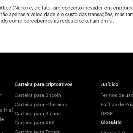
attice (Nano) é, de fato, um conceito inovador em criptom
 não apenas a velocidade e o custo das transações, mas t
ando como percebemos as redes blockchain em si.
Carteira para criptoativos
Jurídico
m
Carteira para Bitcoin
Termos de us
Carteira para Ethereum
Política de Pr
a fria?
Carteira para Solana
GPSR
de
Carteira para XRP
Glossário
Carteira para Tether
Bitcoin 3.0