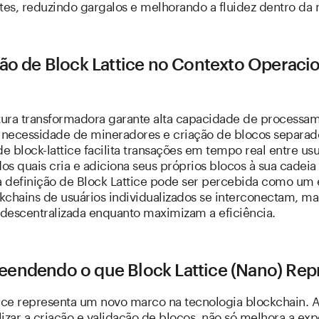
tes, reduzindo gargalos e melhorando a fluidez dentro da 
ão de Block Lattice no Contexto Operacio
utura transformadora garante alta capacidade de processa
a necessidade de mineradores e criação de blocos separad
de block-lattice facilita transações em tempo real entre usu
s quais cria e adiciona seus próprios blocos à sua cadeia
 a definição de Block Lattice pode ser percebida como um
kchains de usuários individualizados se interconectam, m
descentralizada enquanto maximizam a eficiência.
endendo o que Block Lattice (Nano) Rep
tice representa um novo marco na tecnologia blockchain. 
izar a criação e validação de blocos, não só melhora a exp