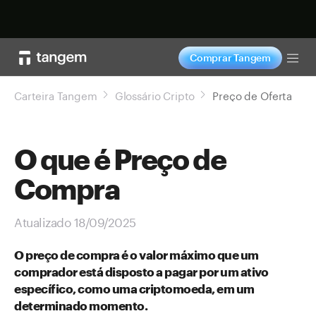
Comprar agora
Comprar Tangem
Tog
Carteira Tangem
Glossário Cripto
Preço de Oferta
O que é Preço de
Compra
Atualizado 18/09/2025
O preço de compra é o valor máximo que um
comprador está disposto a pagar por um ativo
específico, como uma criptomoeda, em um
determinado momento.