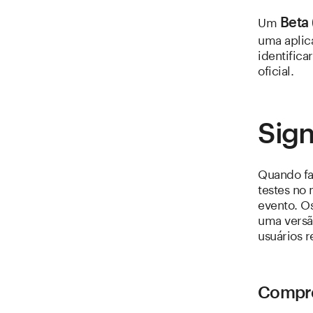
Um
Beta 
uma aplic
identifica
oficial.
Sign
Quando fa
testes no
evento. Os
uma versão
usuários r
Compre