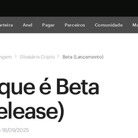
Comprar a
rteira
Anel
Pagar
Parceiros
Comunidade
Ma
angem
Glossário Cripto
Beta (Lançamento)
que é Beta
elease)
o 18/09/2025