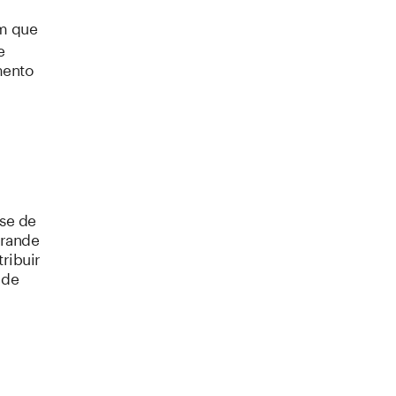
m que
e
mento
-se de
grande
ribuir
 de