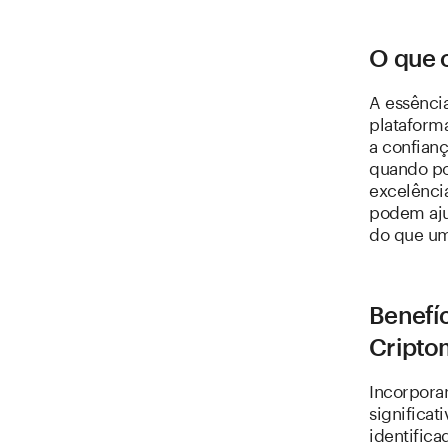
O que 
A essência
plataform
a confian
quando po
excelênci
podem aju
do que um
Benefíc
Cripto
Incorpora
significat
identifica