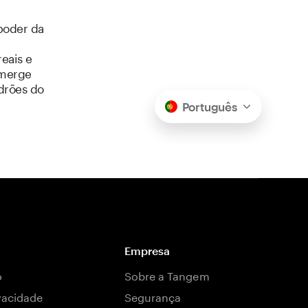
poder da
eais e
emerge
drões do
Português
Empresa
o
Sobre a Tangem
ivacidade
Segurança