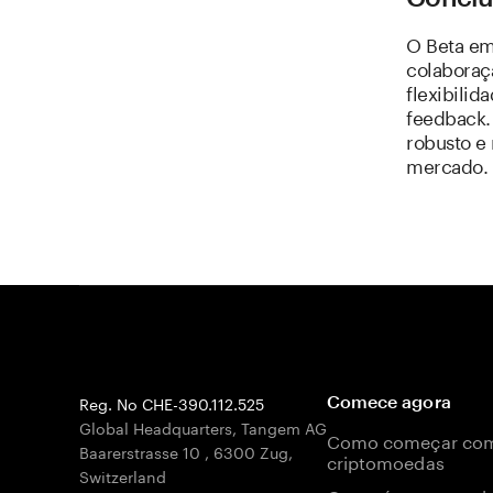
O Beta em
colaboraçã
flexibilid
feedback.
robusto e
mercado.
Reg. No CHE-390.112.525
Comece agora
Global Headquarters, Tangem AG
Como começar co
Baarerstrasse 10
,
6300 Zug
,
criptomoedas
Switzerland