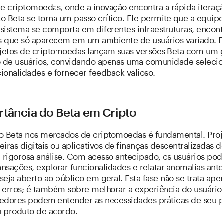
de criptomoedas, onde a inovação encontra a rápida iteraç
o Beta se torna um passo crítico. Ele permite que a equip
sistema se comporta em diferentes infraestruturas, encon
 que só aparecem em um ambiente de usuários variado. 
ojetos de criptomoedas lançam suas versões Beta com um
o de usuários, convidando apenas uma comunidade seleci
cionalidades e fornecer feedback valioso.
rtância do Beta em Cripto
o Beta nos mercados de criptomoedas é fundamental. Proj
iras digitais ou aplicativos de finanças descentralizadas
r rigorosa análise. Com acesso antecipado, os usuários p
ansações, explorar funcionalidades e relatar anomalias ant
 seja aberto ao público em geral. Esta fase não se trata ap
r erros; é também sobre melhorar a experiência do usuário
edores podem entender as necessidades práticas de seu p
u produto de acordo.