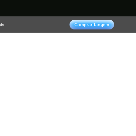
gora
is
Comprar Tangem