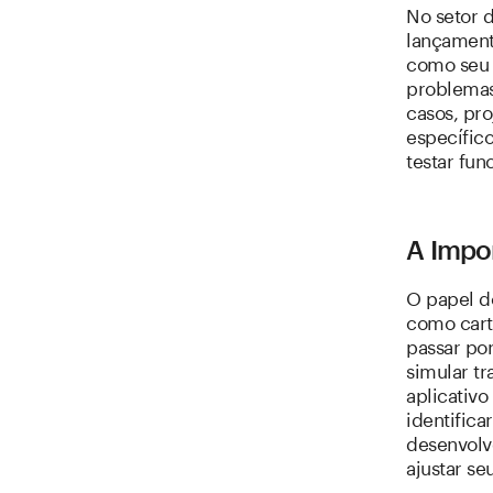
No setor 
lançament
como seu 
problemas
casos, pr
específic
testar fun
A Impo
O papel d
como carte
passar po
simular tr
aplicativo
identifica
desenvolv
ajustar se