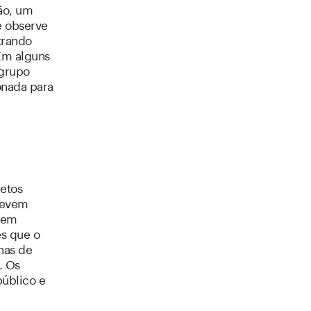
ão, um
e observe
trando
Em alguns
 grupo
onada para
etos
 devem
odem
es que o
enas de
. Os
úblico e