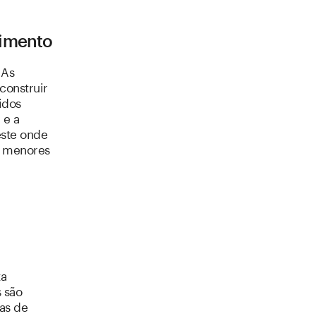
vimento
 As
construir
idos
 e a
este onde
s menores
ta
s são
ras de