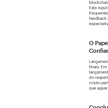
blockchain
Este input
frequente
feedback 
expectativ
O Pape
Confia
Lançament
finais. E
lançament
do respei
cripto par
que aguar
Conclu