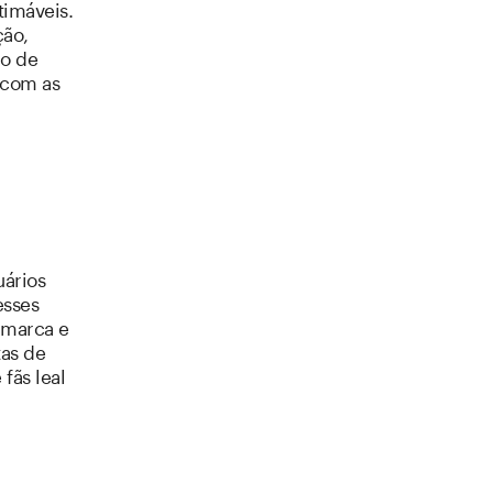
timáveis.
ção,
lo de
 com as
ários
esses
 marca e
tas de
fãs leal