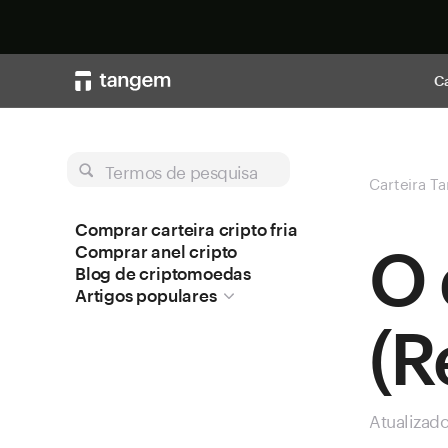
Ca
Termos de pesquisa
Carteira T
Comprar carteira cripto fria
O 
Comprar anel cripto
Blog de criptomoedas
Artigos populares
(R
Atualizad