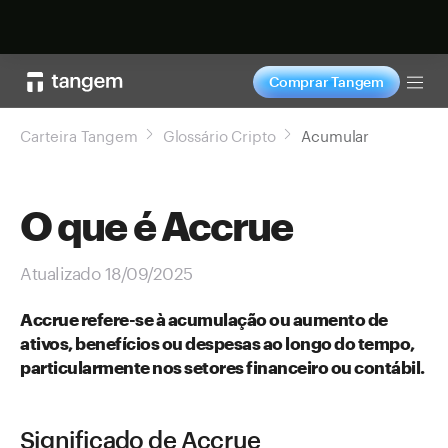
Comprar agora
Comprar Tangem
Tog
Carteira Tangem
Glossário Cripto
Acumular
O que é Accrue
Atualizado 18/09/2025
Accrue refere-se à acumulação ou aumento de
ativos, benefícios ou despesas ao longo do tempo,
particularmente nos setores financeiro ou contábil.
Significado de Accrue