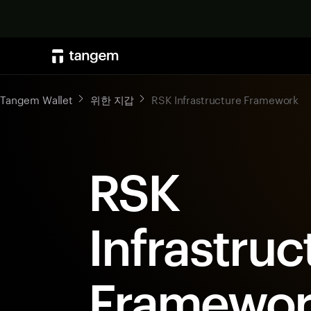
Tangem Wallet
위한 지갑
RSK Infrastructure Framework
RSK
Infrastruc
Framewo