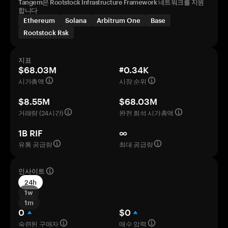
Tangem은 Rootstock Infrastructure Framework 네트워크를 지원
합니다
Ethereum
Solana
Arbitrum One
Base
Rootstock Rsk
지표
$68.03M
#0.34K
시가총액
시장 순위
$8.55M
$68.03M
거래량 (24시간)
완전 희석 시가총액
1B RIF
∞
유통 공급량
최대 공급량
인사이트
24h
1w
1m
0
$0
숙련된 구매자
매수 압력