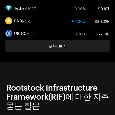
USDT
0.00%
$0.18T
Tether
BNB
1.30%
$80.02B
BNB
USDC
0.00%
$72.14B
USDC
모두 보기
Rootstock Infrastructure
Framework(RIF)에 대한 자주
묻는 질문