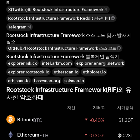
티
X(Twitter)의 Rootstock Infrastructure Framework
Rootstock Infrastructure Framework Reddit 커뮤니티
Telegram
Rootstock Infrastructure Framework 소스 코드 및 개발자 저
장소
GitHub의 Rootstock Infrastructure Framework 소스 코드
Rootstock Infrastructure Framework 블록체인 탐색기
explorer.rsk.co
intel.arkm.com
explorer.energi.network
explorer.rootstock.io
etherscan.io
ethplorer.io
arbiscan.io
basescan.org
solscan.io
Rootstock Infrastructure Framework(RIF)와 유
사한 암호화폐
자산
24h %
시가총액
BTC
-0.40%
$1.30T
Bitcoin
ETH
-0.30%
$0.23T
Ethereum