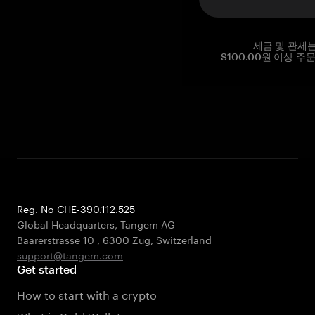
세금 및 관세
$100.00원 이상 주
Reg. No CHE-390.112.525
Global Headquarters, Tangem AG
Baarerstrasse 10
,
6300 Zug
,
Switzerland
support@tangem.com
Get started
How to start with a crypto