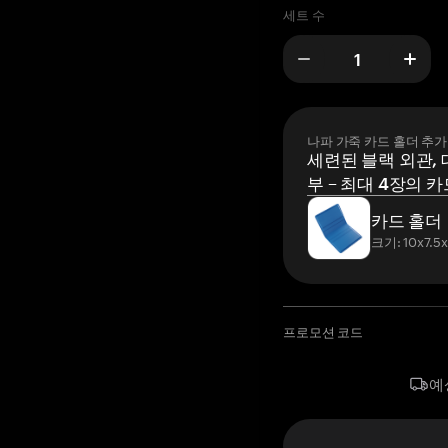
세트 수
나파 가죽 카드 홀더 추가
세련된 블랙 외관, 
부 – 최대 4장의 카
카드 홀더
크기: 10x7.5
프로모션 코드
예