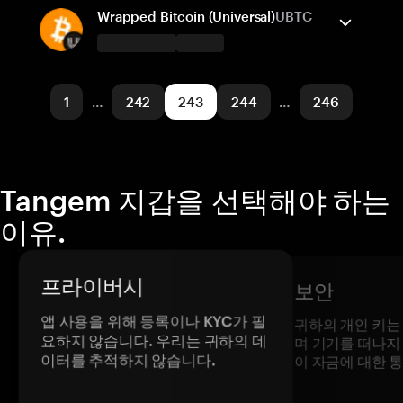
Pulsechain
보내기/받기
구매
스왑
Wrapped Bitcoin (Universal)
UBTC
지원되는 네트워크
Tangem 지갑은 지원합니다
Fantom
보내기/받기
구매
1
…
242
243
244
…
246
지원되는 네트워크
Base
Tangem 지갑을 선택해야 하는
이유.
프라이버시
보안
앱 사용을 위해 등록이나 KYC가 필
귀하의 개인 키는
요하지 않습니다. 우리는 귀하의 데
며 기기를 떠나지
이터를 추적하지 않습니다.
이 자금에 대한 