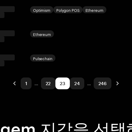
Optimism
Polygon POS
Ethereum
Ethereum
Pulsechain
1
…
22
23
24
…
246
ngem 지갑을 선