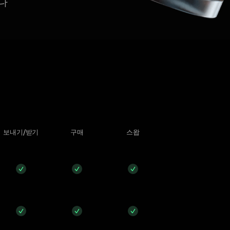
니다
보내기/받기
구매
스왑