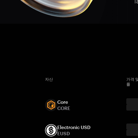
T
자산
가격 
률
Core
CORE
Electronic USD
EUSD