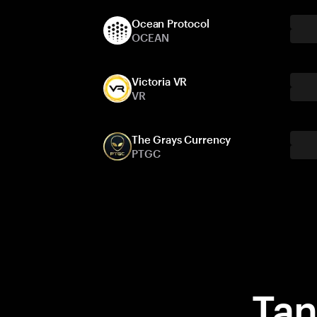
Ocean Protocol
OCEAN
Victoria VR
VR
The Grays Currency
PTGC
Ta