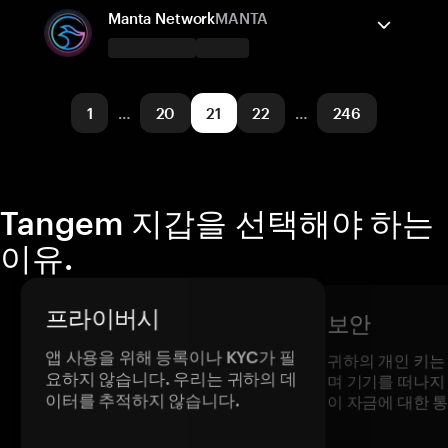
Ethereum
보내기/받기
Polygon POS
구매
스왑
Optimism
Base
Manta Network
MANTA
Arbitrum One
zkSync
지원되는 네트워크
Tangem 지갑은 지원합니다
BNB Smart Chain
보내기/받기
구매
스왑
1
…
20
21
22
…
246
지원되는 네트워크
Manta Pacific
Tangem 지갑을 선택해야 하는
이유.
프라이버시
보안
앱 사용을 위해 등록이나 KYC가 필
귀하의 개인 키는
요하지 않습니다. 우리는 귀하의 데
며 기기를 떠나지
이터를 추적하지 않습니다.
이 자금에 대한 