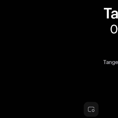
T
Tang