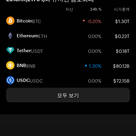
자산
24h %
시가총액
BTC
-0.20%
$1.30T
Bitcoin
ETH
0.00%
$0.23T
Ethereum
USDT
0.00%
$0.18T
Tether
BNB
1.30%
$80.12B
BNB
USDC
0.00%
$72.15B
USDC
모두 보기