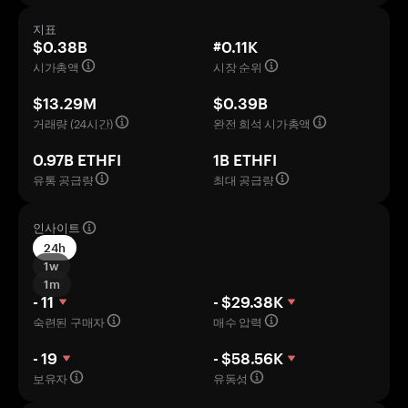
지표
$0.38B
#0.11K
시가총액
시장 순위
$13.29M
$0.39B
거래량 (24시간)
완전 희석 시가총액
0.97B ETHFI
1B ETHFI
유통 공급량
최대 공급량
인사이트
24h
1w
1m
- 11
- $29.38K
숙련된 구매자
매수 압력
- 19
- $58.56K
보유자
유동성