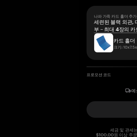
나파 가죽 카드 홀더 추가
세련된 블랙 외관, 
부 – 최대 4장의 카
카드 홀더
크기: 10x7.5
프로모션 코드
예
세금 및 관세
$100.00원 이상 주