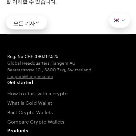
잘 이해할 수 있습니다.
모든 기사
Reg. No CHE-390.112.525
Global Headquarters, Tangem AG
Baarerstrasse 10
,
6300 Zug
,
Switzerland
support@tangem.com
Get started
How to start with a crypto
What is Cold Wallet
Best Crypto Wallets
Compare Crypto Wallets
Products