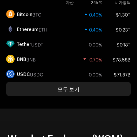
자산
24h %
시가총액
BTC
0.40%
$1.30T
Bitcoin
ETH
0.40%
$0.23T
Ethereum
USDT
0.00%
$0.18T
Tether
BNB
-0.70%
$78.58B
BNB
USDC
0.00%
$71.87B
USDC
모두 보기