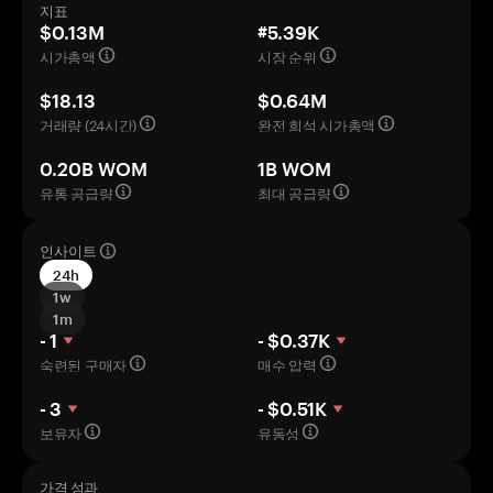
지표
$0.13M
#5.39K
시가총액
시장 순위
$18.13
$0.64M
거래량 (24시간)
완전 희석 시가총액
0.20B WOM
1B WOM
유통 공급량
최대 공급량
인사이트
24h
1w
1m
- 1
- $0.37K
숙련된 구매자
매수 압력
- 3
- $0.51K
보유자
유동성
가격 성과