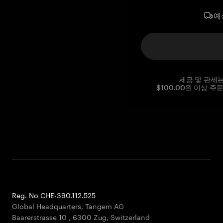
예
세금 및 관세
$100.00원 이상 주
Reg. No CHE-390.112.525
Global Headquarters, Tangem AG
Baarerstrasse 10
,
6300 Zug
,
Switzerland