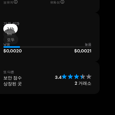
보유자
유동성
가격 성과
24h
1m
모두
낮음
높음
$0,0020
$0,0021
또 다른
보안 점수
3.4
상장된 곳
2
거래소