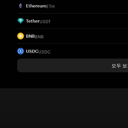
ETH
Ethereum
USDT
Tether
BNB
BNB
USDC
USDC
모두 보