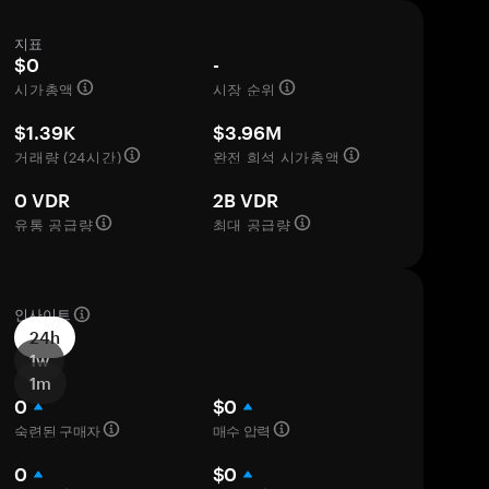
지표
$0
-
시가총액
시장 순위
$1.39K
$3.96M
거래량 (24시간)
완전 희석 시가총액
0 VDR
2B VDR
유통 공급량
최대 공급량
인사이트
24h
1w
1m
0
$0
숙련된 구매자
매수 압력
0
$0