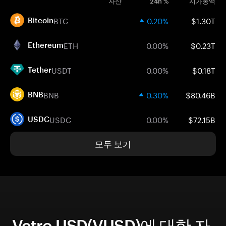
자산
24h %
시가총액
BTC
0.20%
$1.30T
Bitcoin
ETH
0.00%
$0.23T
Ethereum
USDT
0.00%
$0.18T
Tether
BNB
0.30%
$80.46B
BNB
USDC
0.00%
$72.15B
USDC
모두 보기
Vetro USD(VUSD)에 대한 자