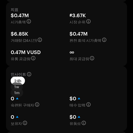
지표
$0.47M
#3.67K
시가총액
시장 순위
$6.85K
$0.47M
거래량 (24시간)
완전 희석 시가총액
0.47M VUSD
∞
유통 공급량
최대 공급량
인사이트
24h
1w
1m
0
$0
숙련된 구매자
매수 압력
0
$0
보유자
유동성