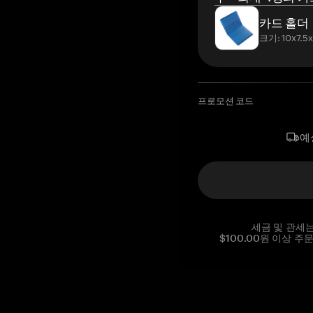
카드 홀더
크기: 10x7.5
프로모션 코드
예
세금 및 관세
$100.00원 이상 주