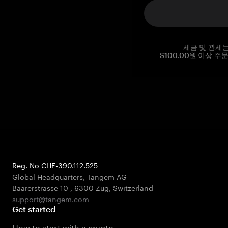
세금 및 관세
$100.00원 이상 주
Reg. No CHE-390.112.525
Global Headquarters, Tangem AG
Baarerstrasse 10
,
6300 Zug
,
Switzerland
support@tangem.com
Get started
How to start with a crypto