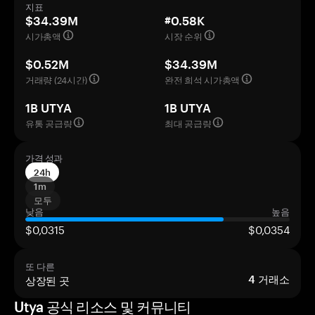
지표
$34.39M
#0.58K
시가총액
시장 순위
$0.52M
$34.39M
거래량 (24시간)
완전 희석 시가총액
1B UTYA
1B UTYA
유통 공급량
최대 공급량
가격 성과
24h
1m
모두
낮음
높음
$0,0315
$0,0354
또 다른
상장된 곳
4
거래소
Utya 공식 리소스 및 커뮤니티