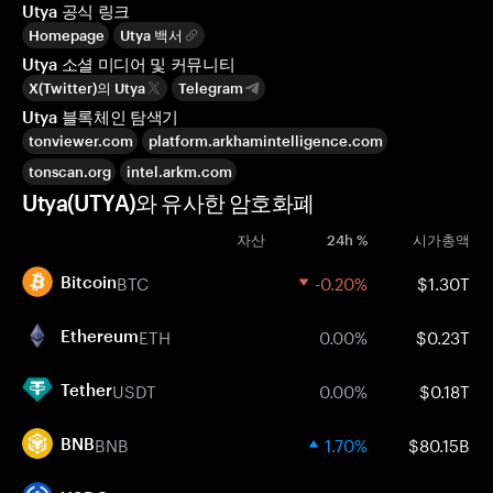
Utya 공식 링크
Homepage
Utya 백서
Utya 소셜 미디어 및 커뮤니티
X(Twitter)의 Utya
Telegram
Utya 블록체인 탐색기
tonviewer.com
platform.arkhamintelligence.com
tonscan.org
intel.arkm.com
Utya(UTYA)와 유사한 암호화폐
자산
24h %
시가총액
BTC
-0.20%
$1.30T
Bitcoin
ETH
0.00%
$0.23T
Ethereum
USDT
0.00%
$0.18T
Tether
BNB
1.70%
$80.15B
BNB