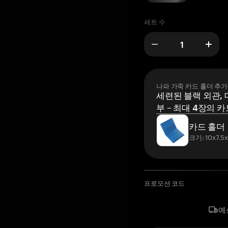
세트 수
나파 가죽 카드 홀더 추가
세련된 블랙 외관, 
부 – 최대 4장의 카
카드 홀더
크기: 10x7.5
프로모션 코드
예