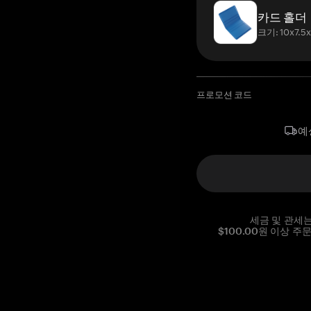
카드 홀더
크기: 10x7.5
프로모션 코드
예
세금 및 관세
$100.00원 이상 주