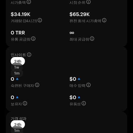
시가총액
시장 순위
$34.19K
$65.29K
거래량 (24시간)
완전 희석 시가총액
0 TRR
∞
유통 공급량
최대 공급량
인사이트
24h
1w
1m
0
$0
숙련된 구매자
매수 압력
0
$0
보유자
유동성
가격 성과
24h
1m