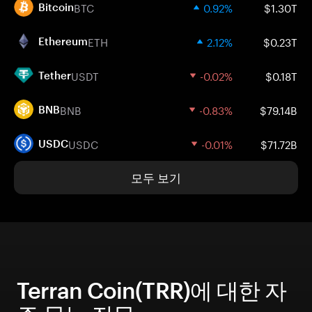
BTC
0.92%
$1.30T
Bitcoin
ETH
2.12%
$0.23T
Ethereum
USDT
-0.02%
$0.18T
Tether
BNB
-0.83%
$79.14B
BNB
USDC
-0.01%
$71.72B
USDC
모두 보기
Terran Coin(TRR)에 대한 자