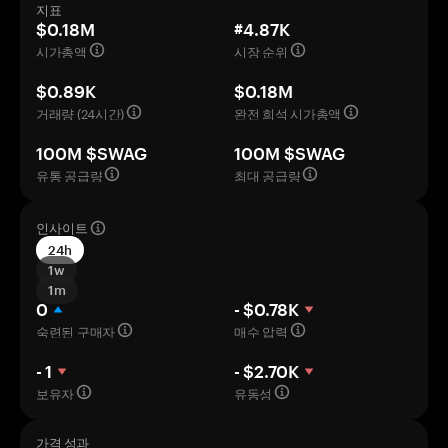
지표
$0.18M
#4.87K
시가총액
시장 순위
$0.89K
$0.18M
거래량 (24시간)
완전 희석 시가총액
100M $SWAG
100M $SWAG
유통 공급량
최대 공급량
인사이트
24h
1w
1m
0
- $0.78K
숙련된 구매자
매수 압력
- 1
- $2.70K
보유자
유동성
가격 성과