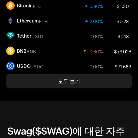
BTC
0.90%
$1.30T
Bitcoin
ETH
2.00%
$0.23T
Ethereum
USDT
0.00%
$0.18T
Tether
BNB
-0.80%
$79.02B
BNB
USDC
0.00%
$71.68B
USDC
모두 보기
Swag($SWAG)에 대한 자주