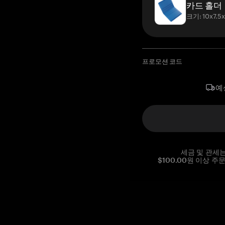
카드 홀더
크기: 10x7.5
프로모션 코드
예
세금 및 관세
$100.00원 이상 주