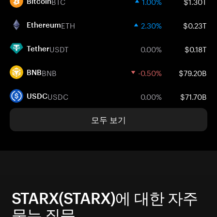
BTC
1.00%
$1.30T
Bitcoin
ETH
2.30%
$0.23T
Ethereum
USDT
0.00%
$0.18T
Tether
BNB
-0.50%
$79.20B
BNB
USDC
0.00%
$71.70B
USDC
모두 보기
STARX(STARX)에 대한 자주
묻는 질문