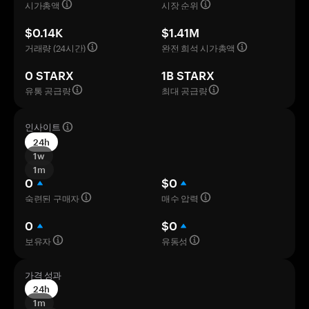
시가총액
시장 순위
$0.14K
$1.41M
거래량 (24시간)
완전 희석 시가총액
0 STARX
1B STARX
유통 공급량
최대 공급량
인사이트
24h
1w
1m
0
$0
숙련된 구매자
매수 압력
0
$0
보유자
유동성
가격 성과
24h
1m