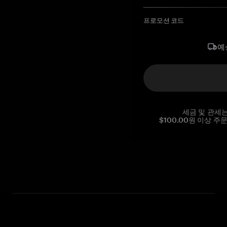
프로모션 코드
예
세금 및 관세
$100.00원 이상 주