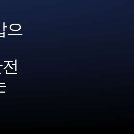
갑으
안전
는