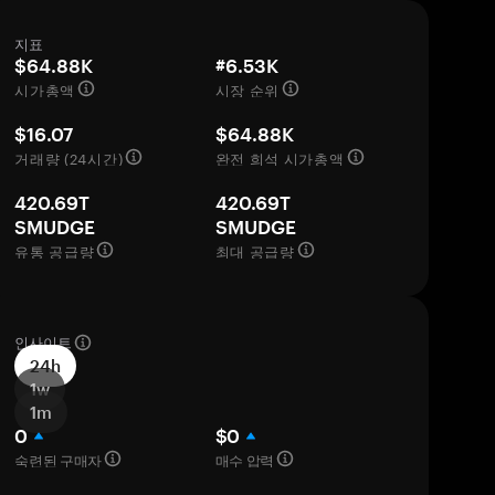
지표
$64.88K
#6.53K
시가총액
시장 순위
$16.07
$64.88K
거래량 (24시간)
완전 희석 시가총액
420.69T
420.69T
SMUDGE
SMUDGE
유통 공급량
최대 공급량
인사이트
24h
1w
1m
0
$0
숙련된 구매자
매수 압력