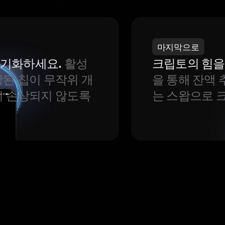
마지막으로
 동기화하세요.
활성
크립토의 힘을
된 칩이 무작위 개
을 통해 잔액 
이 손상되지 않도록
는 스왑으로 