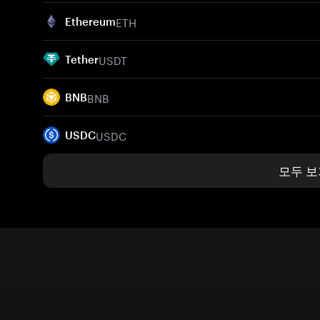
ETH
Ethereum
USDT
Tether
BNB
BNB
USDC
USDC
모두 보