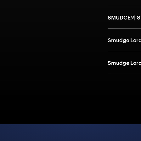
SMUDGE와 S
Smudge L
Smudge L