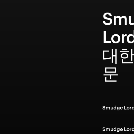
Sm
Lor
대한
문
Smudge L
Smudge L