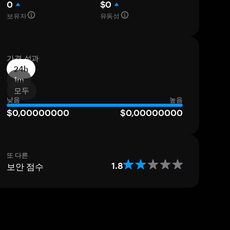
0
$0
보유자
유동성
가격 성과
24h
1m
모두
낮음
높음
$0,00000000
$0,00000000
또 다른
보안 점수
1.8