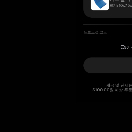
크기: 10x7.5
프로모션 코드
예
세금 및 관세
$100.00원 이상 주