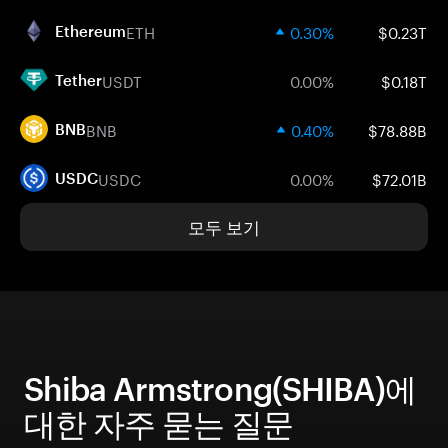
ETH
0.30%
$0.23T
Ethereum
USDT
0.00%
$0.18T
Tether
BNB
0.40%
$78.88B
BNB
USDC
0.00%
$72.01B
USDC
모두 보기
Shiba Armstrong(SHIBA)에
대한 자주 묻는 질문