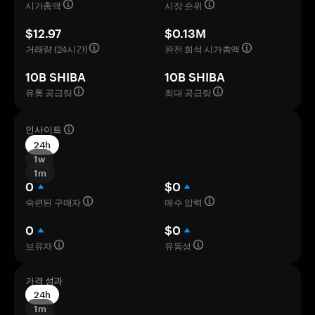
시가총액
시장 순위
$12.97
$0.13M
거래량 (24시간)
완전 희석 시가총액
10B SHIBA
10B SHIBA
유통 공급량
최대 공급량
인사이트
24h
1w
1m
0
$0
숙련된 구매자
매수 압력
0
$0
보유자
유동성
가격 성과
24h
1m