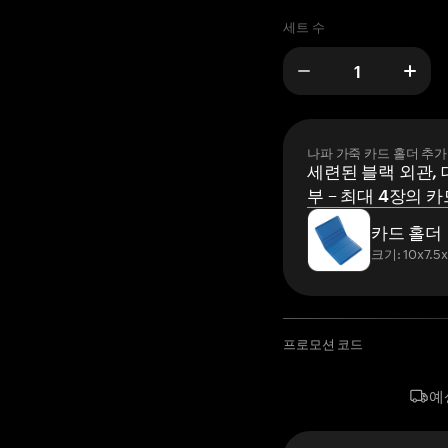
세트 수
나파 가죽 카드 홀더 추가
세련된 블랙 외관, 
부 – 최대 4장의 카
카드 홀더
크기: 10x7.5
프로모션 코드
예