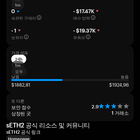
1m
0
- $17.47K
숙련된 구매자
매수 압력
- 1
- $19.37K
보유자
유동성
가격 성과
24h
1m
모두
낮음
높음
$1882,81
$1924,96
또 다른
보안 점수
2.9
상장된 곳
1
거래소
sETH2 공식 리소스 및 커뮤니티
sETH2 공식 링크
Homepage