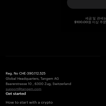
세금 및 관세
$100.00원 이상 주
Reg. No CHE-390.112.525
Global Headquarters, Tangem AG
Baarerstrasse 10
,
6300 Zug
,
Switzerland
support@tangem.com
Get started
How to start with a crypto