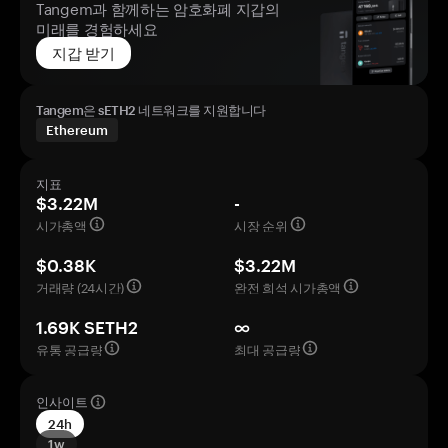
Tangem과 함께하는 암호화폐 지갑의
미래를 경험하세요
지갑 받기
Tangem은 sETH2 네트워크를 지원합니다
Ethereum
지표
$3.22M
-
시가총액
시장 순위
$0.38K
$3.22M
거래량 (24시간)
완전 희석 시가총액
1.69K SETH2
∞
유통 공급량
최대 공급량
인사이트
24h
1w