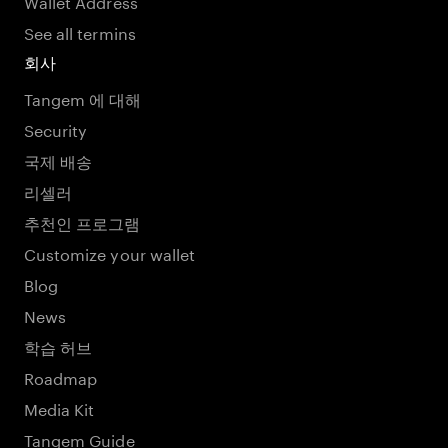
Wallet Address
See all termins
회사
Tangem 에 대해
Security
국제 배송
리셀러
추천인 프로그램
Customize your wallet
Blog
News
학습 허브
Roadmap
Media Kit
Tangem Guide