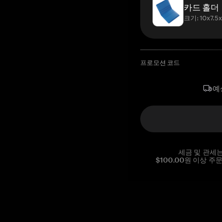
카드 홀더
크기: 10x7.5
프로모션 코드
예
세금 및 관세
$100.00원 이상 주