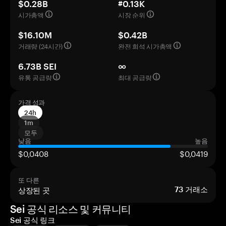
$0.28B
#0.13K
시가총액
시장 순위
$16.10M
$0.42B
거래량 (24시간)
완전 희석 시가총액
6.73B SEI
∞
유통 공급량
최대 공급량
가격 성과
24h
1m
모두
낮음
높음
$0,0408
$0,0419
또 다른
상장된 곳
73
거래소
Sei 공식 리소스 및 커뮤니티
Sei 공식 링크