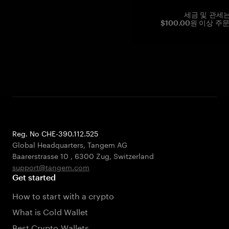
세금 및 관세
$100.00원 이상 주
Reg. No CHE-390.112.525
Global Headquarters, Tangem AG
Baarerstrasse 10
,
6300 Zug
,
Switzerland
support@tangem.com
Get started
How to start with a crypto
What is Cold Wallet
Best Crypto Wallets