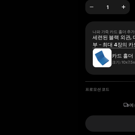
나파 가죽 카드 홀더 추가
세련된 블랙 외관, 
부 – 최대 4장의 카
카드 홀더
크기: 10x7.5
프로모션 코드
예