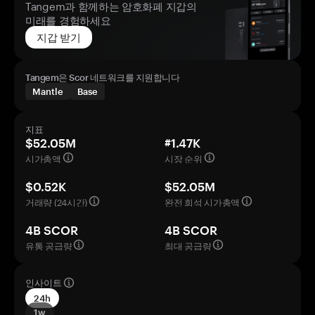
Tangem과 함께하는 암호화폐 지갑의
미래를 경험하세요
지갑 받기
Tangem은 Scor 네트워크를 지원합니다
Mantle
Base
지표
$52.05M
#1.47K
시가총액
시장 순위
$0.52K
$52.05M
거래량 (24시간)
완전 희석 시가총액
4B SCOR
4B SCOR
유통 공급량
최대 공급량
인사이트
24h
1w