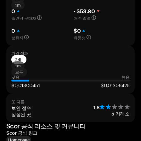
1m
0
- $53.80
숙련된 구매자
매수 압력
0
$0
보유자
유동성
가격 성과
24h
1m
모두
낮음
높음
$0,01300451
$0,01306425
또 다른
보안 점수
1.8
상장된 곳
5
거래소
Scor 공식 리소스 및 커뮤니티
Scor 공식 링크
Homepage