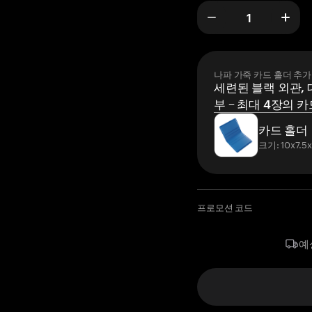
나파 가죽 카드 홀더 추가
세련된 블랙 외관, 
부 – 최대 4장의 카
카드 홀더
크기: 10x7.5
프로모션 코드
예