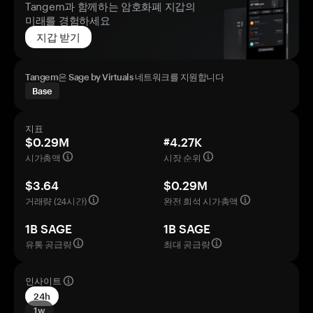
Tangem과 함께하는 암호화폐 지갑의
미래를 경험하세요
지갑 받기
Tangem은 Sage by Virtuals 네트워크를 지원합니다
Base
지표
$0.29M
#4.27K
시가총액
시장 순위
$3.64
$0.29M
거래량 (24시간)
완전 희석 시가총액
1B SAGE
1B SAGE
유통 공급량
최대 공급량
인사이트
24h
1w