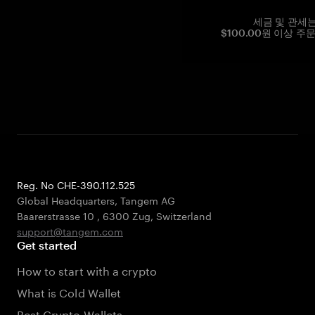
세금 및 관세
$100.00원 이상 주
Reg. No CHE-390.112.525
Global Headquarters, Tangem AG
Baarerstrasse 10
,
6300 Zug
,
Switzerland
support@tangem.com
Get started
How to start with a crypto
What is Cold Wallet
Best Crypto Wallets