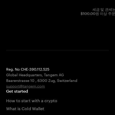
세금 및 관세
$100.00원 이상 주
Reg. No CHE-390.112.525
Global Headquarters, Tangem AG
Baarerstrasse 10
,
6300 Zug
,
Switzerland
support@tangem.com
Get started
How to start with a crypto
What is Cold Wallet