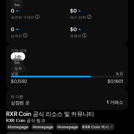
1m
0
$0
숙련된 구매자
매수 압력
0
$0
보유자
유동성
가격 성과
24h
1m
모두
낮음
높음
$0,1592
$0,1601
또 다른
상장된 곳
1
거래소
RXR Coin 공식 리소스 및 커뮤니티
RXR Coin 공식 링크
Homepage
Homepage
Homepage
RXR Coin 백서