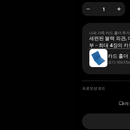
나파 가죽 카드 홀더 추가
세련된 블랙 외관, 
부 – 최대 4장의 카
카드 홀더
크기: 10x7.5
프로모션 코드
예