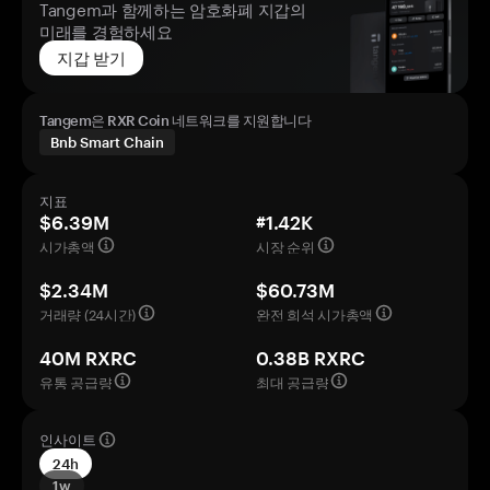
Tangem과 함께하는 암호화폐 지갑의
미래를 경험하세요
지갑 받기
Tangem은 RXR Coin 네트워크를 지원합니다
Bnb Smart Chain
지표
$6.39M
#1.42K
시가총액
시장 순위
$2.34M
$60.73M
거래량 (24시간)
완전 희석 시가총액
40M RXRC
0.38B RXRC
유통 공급량
최대 공급량
인사이트
24h
1w