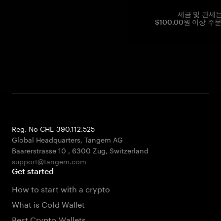
세금 및 관세
$100.00원 이상 주
Reg. No CHE-390.112.525
Global Headquarters, Tangem AG
Baarerstrasse 10
,
6300 Zug
,
Switzerland
support@tangem.com
Get started
How to start with a crypto
What is Cold Wallet
Best Crypto Wallets