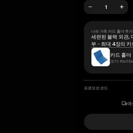
나파 가죽 카드 홀더 추가
세련된 블랙 외관, 
부 – 최대 4장의 카
카드 홀더
크기: 10x7.5
프로모션 코드
예