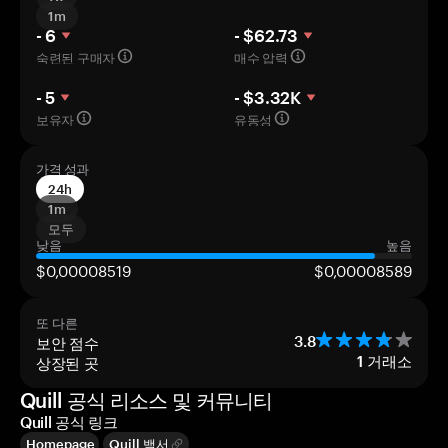
1m
- 6
- $62.73
숙련된 구매자
매수 압력
- 5
- $3.32K
보유자
유동성
가격 성과
24h
1m
모두
낮음
높음
$0,00008519
$0,00008589
또 다른
보안 점수
3.8
상장된 곳
1
거래소
Quill 공식 리소스 및 커뮤니티
Quill 공식 링크
Homepage
Quill 백서