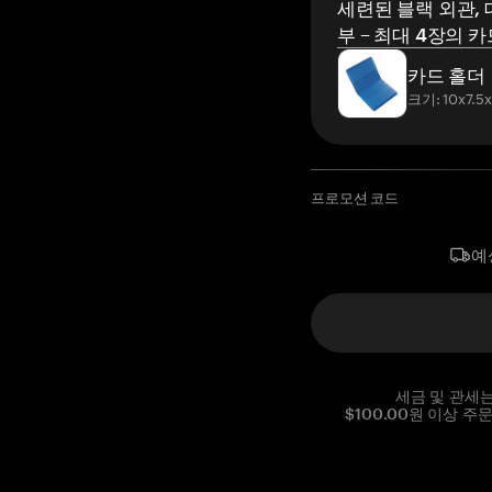
세련된 블랙 외관, 
부 – 최대 4장의 카
카드 홀더
크기: 10x7.5
프로모션 코드
예
세금 및 관세
$100.00원 이상 주