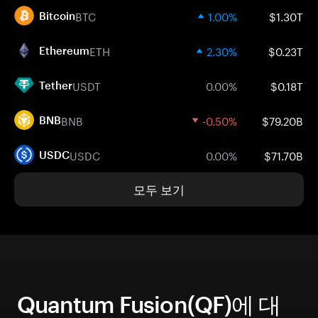
BTC
1.00%
$1.30T
Bitcoin
ETH
2.30%
$0.23T
Ethereum
USDT
0.00%
$0.18T
Tether
BNB
-0.50%
$79.20B
BNB
USDC
0.00%
$71.70B
USDC
모두 보기
Quantum Fusion(QF)에 대