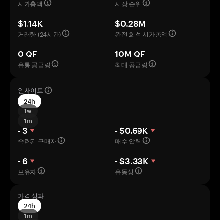
시가총액
시장 순위
$1.14K
$0.28M
거래량 (24시간)
완전 희석 시가총액
0 QF
10M QF
유통 공급량
최대 공급량
인사이트
24h
1w
1m
- 3
- $0.69K
숙련된 구매자
매수 압력
- 6
- $3.33K
보유자
유동성
가격 성과
24h
1m