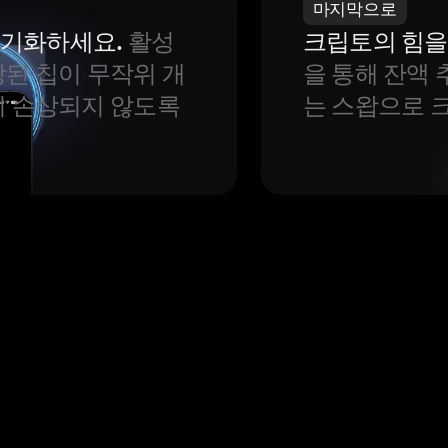
마지막으로
 동기화하세요.
활성
크립토의 힘을
된 칩이 무작위 개
을 통해 잔액 
이 손상되지 않도록
는 스왑으로 