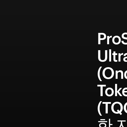
Pro
Ult
(On
Tok
(T
한 