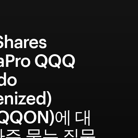
Shares
raPro QQQ
do
enized)
QQQON)에 대
자주 묻는 질문