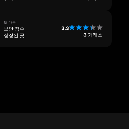
또 다른
보안 점수
3.3
상장된 곳
3
거래소