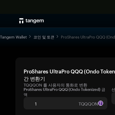
Tangem Wallet
코인 및 토큰
ProShares UltraPro QQQ (Ond
ProShares UltraPro QQQ (Ondo To
간 변환기
TQQQON 를 사용자의 통화로 변환
ProShares UltraPro QQQ (Ondo Tokenized) 금
선
액
TQQQON