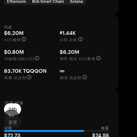
Ethereum
Bnb Smart Chain
Solana
지표
$6.20M
#1.44K
시가총액
시장 순위
$0.80M
$6.20M
거래량 (24시간)
완전 희석 시가총액
83.70K TQQQON
∞
유통 공급량
최대 공급량
가격 성과
24h
1m
모두
낮음
높음
$72,73
$74,55