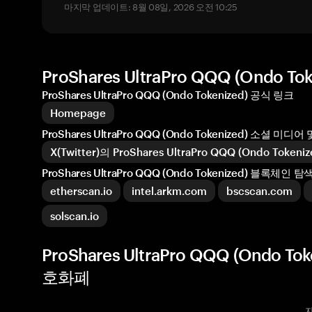
마지막 업데이트: 8월 08일, 2026 오전 10:25
ProShares UltraPro QQQ (Ondo
ProShares UltraPro QQQ (Ondo Tokenized) 공식 링크
Homepage
ProShares UltraPro QQQ (Ondo Tokenized) 소셜 미
X(Twitter)의 ProShares UltraPro QQQ (Ondo Tokeniz
ProShares UltraPro QQQ (Ondo Tokenized) 블록체인 
etherscan.io
intel.arkm.com
bscscan.com
solscan.io
ProShares UltraPro QQQ (Ondo 
호화폐