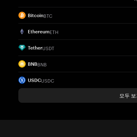
BTC
Bitcoin
ETH
Ethereum
USDT
Tether
BNB
BNB
USDC
USDC
모두 보