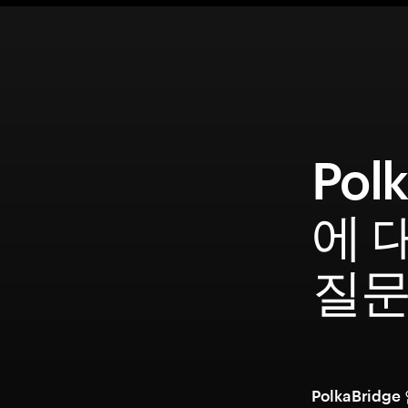
Pol
에 
질
PolkaBri