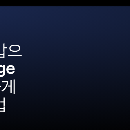
갑으
ge
하게
법