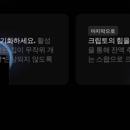
마지막으로
 동기화하세요.
활성
크립토의 힘을
된 칩이 무작위 개
을 통해 잔액 
이 손상되지 않도록
는 스왑으로 