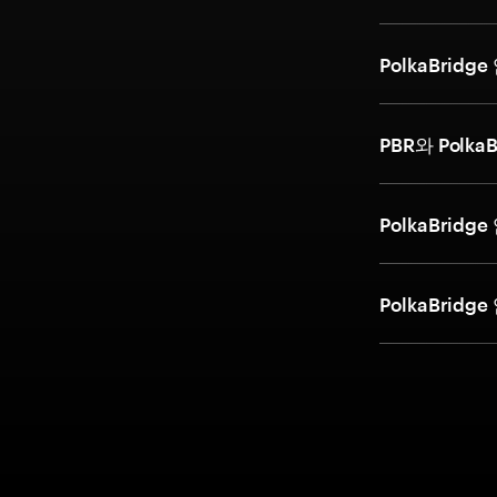
PolkaBri
PBR와 Polk
PolkaBri
PolkaBri