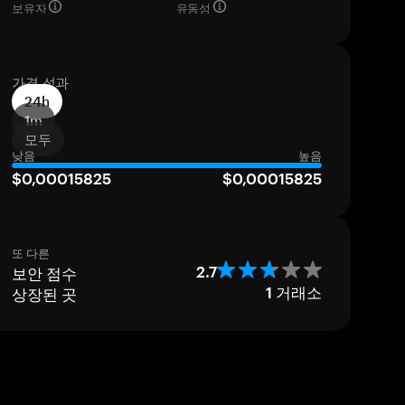
보유자
유동성
가격 성과
24h
1m
모두
낮음
높음
$0,00015825
$0,00015825
또 다른
보안 점수
2.7
상장된 곳
1
거래소