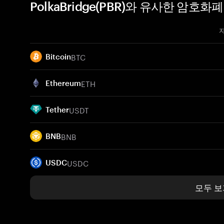
PolkaBridge(PBR)와 유사한 암호화폐
BTC
Bitcoin
ETH
Ethereum
USDT
Tether
BNB
BNB
USDC
USDC
모두 보